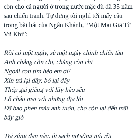
còn cho cả người ở trong nước mặc dù đã 35 năm
QUAN HỆ VIỆT MỸ
sau chiến tranh. Tự dưng tôi nghĩ tới mấy câu
trong bài hát của Ngân Khánh, “Một Mai Giã Từ
Vũ Khí”:
Rồi có một ngày, sẽ một ngày chinh chiến tàn
Anh chẳng còn chi, chẳng còn chi
Ngoài con tim héo em ơi!
Xin trả lại đây, bỏ lại đây
Thép gai giăng với lũy hào sâu
Lỗ châu mai với những địa lôi
Đã bao phen máu anh tuôn, cho còn lại đến mãi
bây giờ
Trả súng đạn này, ôi sạch nợ sông núi rồi