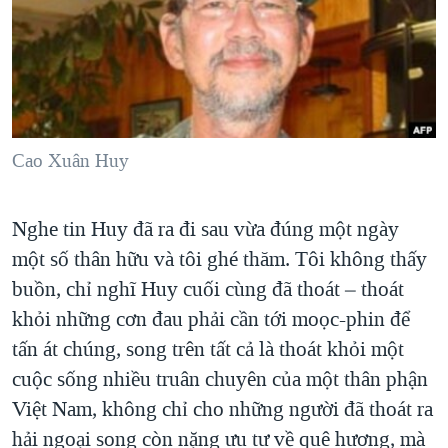
TẠI
VIDEO
"Tìm"
NGƯỜI VIỆT HẢI NGOẠI
HÀNH TRÌNH BẦU CỬ 2024
NGHE
ĐỜI SỐNG
MỘT NĂM CHIẾN TRANH TẠI DẢI GAZA
KINH TẾ
MẠNG XÃ HỘI
GIẢI MÃ VÀNH ĐAI & CON ĐƯỜNG
KHOA HỌC
NGÀY TỊ NẠN THẾ GIỚI
Cao Xuân Huy
SỨC KHOẺ
TRỊNH VĨNH BÌNH - NGƯỜI HẠ 'BÊN THẮNG CUỘC'
Ngôn ngữ khác
VĂN HOÁ
GROUND ZERO – XƯA VÀ NAY
Nghe tin Huy đã ra đi sau vừa đúng một ngày
THỂ THAO
một số thân hữu và tôi ghé thăm. Tôi không thấy
CHI PHÍ CHIẾN TRANH AFGHANISTAN
GIÁO DỤC
buồn, chỉ nghĩ Huy cuối cùng đã thoát – thoát
CÁC GIÁ TRỊ CỘNG HÒA Ở VIỆT NAM
khỏi những cơn đau phải cần tới moọc-phin để
THƯỢNG ĐỈNH TRUMP-KIM TẠI VIỆT NAM
tấn át chúng, song trên tất cả là thoát khỏi một
TRỊNH VĨNH BÌNH VS. CHÍNH PHỦ VIỆT NAM
cuộc sống nhiều truân chuyên của một thân phận
NGƯ DÂN VIỆT VÀ LÀN SÓNG TRỘM HẢI SÂM
Việt Nam, không chỉ cho những người đã thoát ra
hải ngoại song còn nặng ưu tư về quê hương, mà
BÊN KIA QUỐC LỘ: TIẾNG VỌNG TỪ NÔNG THÔN MỸ