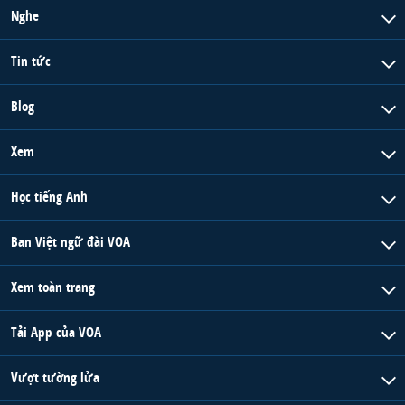
Nghe
Tin tức
Blog
Xem
Học tiếng Anh
Ban Việt ngữ đài VOA
Xem toàn trang
Tải App của VOA
Vượt tường lửa