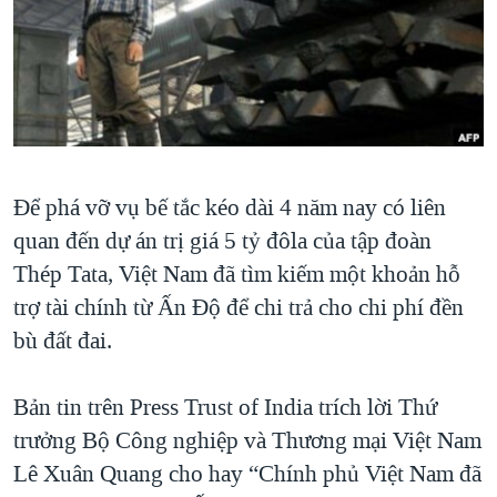
TẠI
VIDEO
"Tìm"
NGƯỜI VIỆT HẢI NGOẠI
HÀNH TRÌNH BẦU CỬ 2024
NGHE
ĐỜI SỐNG
MỘT NĂM CHIẾN TRANH TẠI DẢI GAZA
KINH TẾ
MẠNG XÃ HỘI
GIẢI MÃ VÀNH ĐAI & CON ĐƯỜNG
KHOA HỌC
NGÀY TỊ NẠN THẾ GIỚI
SỨC KHOẺ
Ðể phá vỡ vụ bế tắc kéo dài 4 năm nay có liên
TRỊNH VĨNH BÌNH - NGƯỜI HẠ 'BÊN THẮNG CUỘC'
Ngôn ngữ khác
VĂN HOÁ
quan đến dự án trị giá 5 tỷ đôla của tập đoàn
GROUND ZERO – XƯA VÀ NAY
THỂ THAO
Thép Tata, Việt Nam đã tìm kiếm một khoản hỗ
CHI PHÍ CHIẾN TRANH AFGHANISTAN
trợ tài chính từ Ấn Ðộ để chi trả cho chi phí đền
GIÁO DỤC
CÁC GIÁ TRỊ CỘNG HÒA Ở VIỆT NAM
bù đất đai.
THƯỢNG ĐỈNH TRUMP-KIM TẠI VIỆT NAM
Bản tin trên Press Trust of India trích lời Thứ
TRỊNH VĨNH BÌNH VS. CHÍNH PHỦ VIỆT NAM
trưởng Bộ Công nghiệp và Thương mại Việt Nam
NGƯ DÂN VIỆT VÀ LÀN SÓNG TRỘM HẢI SÂM
Lê Xuân Quang cho hay “Chính phủ Việt Nam đã
BÊN KIA QUỐC LỘ: TIẾNG VỌNG TỪ NÔNG THÔN MỸ