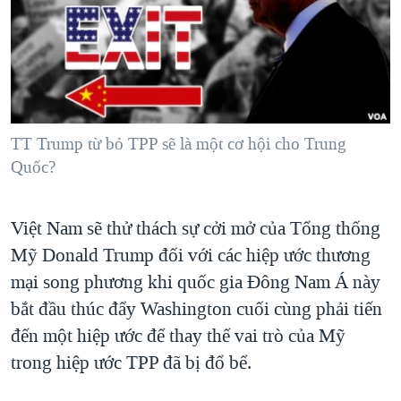
TẠI
VIDEO
"Tìm"
NGƯỜI VIỆT HẢI NGOẠI
HÀNH TRÌNH BẦU CỬ 2024
NGHE
ĐỜI SỐNG
MỘT NĂM CHIẾN TRANH TẠI DẢI GAZA
KINH TẾ
MẠNG XÃ HỘI
GIẢI MÃ VÀNH ĐAI & CON ĐƯỜNG
KHOA HỌC
NGÀY TỊ NẠN THẾ GIỚI
TT Trump từ bỏ TPP sẽ là một cơ hội cho Trung
SỨC KHOẺ
Quốc?
TRỊNH VĨNH BÌNH - NGƯỜI HẠ 'BÊN THẮNG CUỘC'
Ngôn ngữ khác
VĂN HOÁ
GROUND ZERO – XƯA VÀ NAY
THỂ THAO
Việt Nam sẽ thử thách sự cởi mở của Tổng thống
CHI PHÍ CHIẾN TRANH AFGHANISTAN
GIÁO DỤC
Mỹ Donald Trump đối với các hiệp ước thương
CÁC GIÁ TRỊ CỘNG HÒA Ở VIỆT NAM
mại song phương khi quốc gia Đông Nam Á này
THƯỢNG ĐỈNH TRUMP-KIM TẠI VIỆT NAM
bắt đầu thúc đẩy Washington cuối cùng phải tiến
TRỊNH VĨNH BÌNH VS. CHÍNH PHỦ VIỆT NAM
đến một hiệp ước để thay thế vai trò của Mỹ
trong hiệp ước TPP đã bị đổ bể.
NGƯ DÂN VIỆT VÀ LÀN SÓNG TRỘM HẢI SÂM
BÊN KIA QUỐC LỘ: TIẾNG VỌNG TỪ NÔNG THÔN MỸ