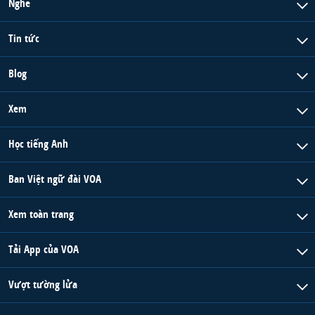
Nghe
Tin tức
Blog
Xem
Học tiếng Anh
Ban Việt ngữ đài VOA
Xem toàn trang
Tải App của VOA
Vượt tường lửa