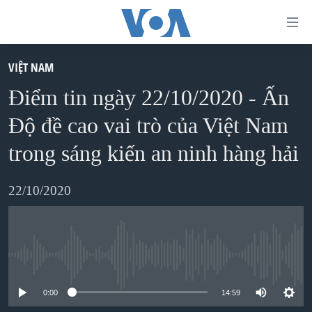
Đường
dẫn
truy
VIỆT NAM
TRANG CHỦ
cập
Điểm tin ngày 22/10/2020 - Ấn
VIỆT NAM
Tới
Độ đề cao vai trò của Việt Nam
HOA KỲ
nội
trong sáng kiến an ninh hàng hải
BIỂN ĐÔNG
dung
THẾ GIỚI
chính
22/10/2020
BLOG
Tới
điều
DIỄN ĐÀN
hướng
MỤC
No media source currently available
chính
CHUYÊN ĐỀ
TỰ DO BÁO CHÍ
Đi
0:00
14:59
HỌC TIẾNG ANH
VẠCH TRẦN TIN GIẢ
CHIẾN TRANH THƯƠNG MẠI CỦA MỸ: QUÁ KHỨ VÀ HIỆN
tới