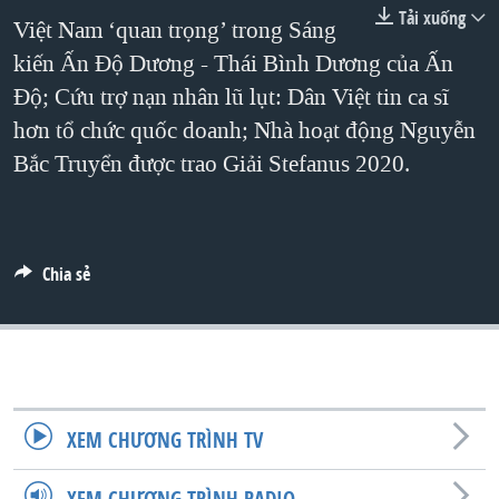
TẠI
Tải xuống
VIDEO
"Tìm"
Việt Nam ‘quan trọng’ trong Sáng
NGƯỜI VIỆT HẢI NGOẠI
HÀNH TRÌNH BẦU CỬ 2024
kiến ​​Ấn Độ Dương - Thái Bình Dương của Ấn
NGHE
ĐỜI SỐNG
MỘT NĂM CHIẾN TRANH TẠI DẢI GAZA
Độ; Cứu trợ nạn nhân lũ lụt: Dân Việt tin ca sĩ
KINH TẾ
MẠNG XÃ HỘI
hơn tổ chức quốc doanh; Nhà hoạt động Nguyễn
GIẢI MÃ VÀNH ĐAI & CON ĐƯỜNG
KHOA HỌC
Bắc Truyển được trao Giải Stefanus 2020.
NGÀY TỊ NẠN THẾ GIỚI
SỨC KHOẺ
TRỊNH VĨNH BÌNH - NGƯỜI HẠ 'BÊN THẮNG CUỘC'
Ngôn ngữ khác
VĂN HOÁ
GROUND ZERO – XƯA VÀ NAY
THỂ THAO
Chia sẻ
CHI PHÍ CHIẾN TRANH AFGHANISTAN
GIÁO DỤC
CÁC GIÁ TRỊ CỘNG HÒA Ở VIỆT NAM
THƯỢNG ĐỈNH TRUMP-KIM TẠI VIỆT NAM
TRỊNH VĨNH BÌNH VS. CHÍNH PHỦ VIỆT NAM
XEM CHƯƠNG TRÌNH TV
NGƯ DÂN VIỆT VÀ LÀN SÓNG TRỘM HẢI SÂM
BÊN KIA QUỐC LỘ: TIẾNG VỌNG TỪ NÔNG THÔN MỸ
XEM CHƯƠNG TRÌNH RADIO