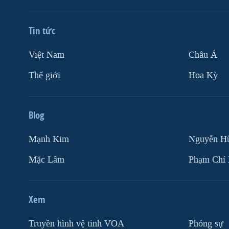
VIỆT NAM
NGƯ DÂN VIỆT VÀ LÀN SÓNG
Tin tức
TRỘM HẢI SÂM
Việt Nam
Châu Á
BÊN KIA QUỐC LỘ: TIẾNG VỌNG
TỪ NÔNG THÔN MỸ
Thế giới
Hoa Kỳ
QUAN HỆ VIỆT MỸ
Blog
Mạnh Kim
Nguyễn H
Mặc Lâm
Phạm Chí
Xem
Truyền hình vệ tinh VOA
Phóng sự