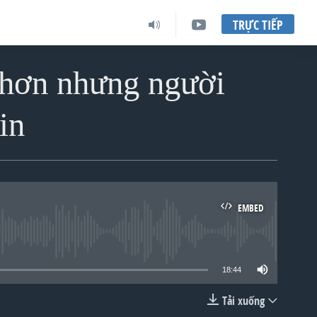
TRỰC TIẾP
 hơn nhưng người
in
EMBED
lable
18:44
Tải xuống
EMBED