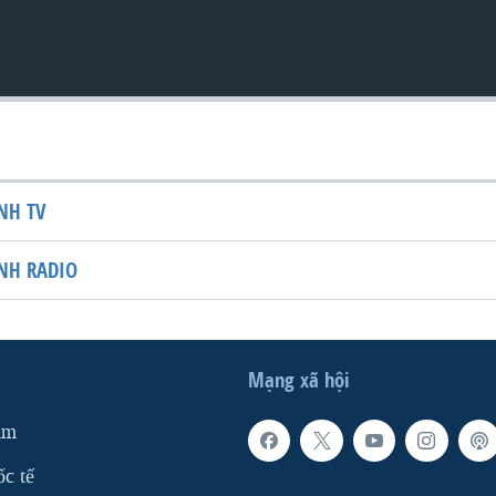
NH TV
NH RADIO
Mạng xã hội
am
ốc tế