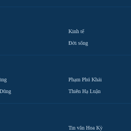
Kinh tế
Ðời sống
ùng
Phạm Phú Khải
 Dũng
Thiên Hạ Luận
Tin vắn Hoa Kỳ