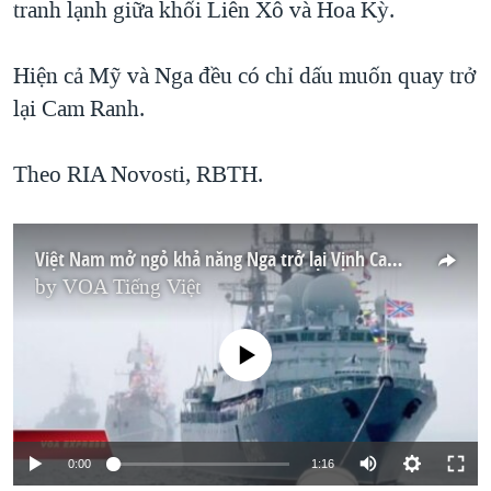
tranh lạnh giữa khối Liên Xô và Hoa Kỳ.
Hiện cả Mỹ và Nga đều có chỉ dấu muốn quay trở
lại Cam Ranh.
Theo RIA Novosti, RBTH.
Việt Nam mở ngỏ khả năng Nga trở lại Vịnh Cam Ranh
by
VOA Tiếng Việt
No media source currently available
0:00
1:16