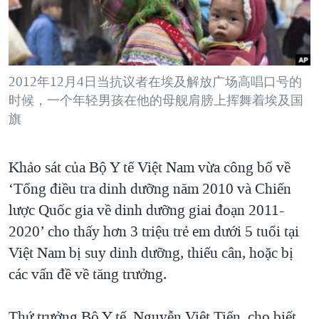
TẠI
VIDEO
"Tìm"
NGƯỜI VIỆT HẢI NGOẠI
HÀNH TRÌNH BẦU CỬ 2024
NGHE
ĐỜI SỐNG
MỘT NĂM CHIẾN TRANH TẠI DẢI GAZA
KINH TẾ
MẠNG XÃ HỘI
2012年12月4日当抗议者在埃及解放广场高唱口号的
GIẢI MÃ VÀNH ĐAI & CON ĐƯỜNG
KHOA HỌC
时候，一个年轻男孩在他的母舰肩膀上挥舞着埃及国
NGÀY TỊ NẠN THẾ GIỚI
旗
SỨC KHOẺ
TRỊNH VĨNH BÌNH - NGƯỜI HẠ 'BÊN THẮNG CUỘC'
Ngôn ngữ khác
VĂN HOÁ
GROUND ZERO – XƯA VÀ NAY
Khảo sát của Bộ Y tế Việt Nam vừa công bố về
THỂ THAO
CHI PHÍ CHIẾN TRANH AFGHANISTAN
‘Tổng điều tra dinh dưỡng năm 2010 và Chiến
GIÁO DỤC
lược Quốc gia về dinh dưỡng giai đoạn 2011-
CÁC GIÁ TRỊ CỘNG HÒA Ở VIỆT NAM
2020’ cho thấy hơn 3 triệu trẻ em dưới 5 tuổi tại
THƯỢNG ĐỈNH TRUMP-KIM TẠI VIỆT NAM
Việt Nam bị suy dinh dưỡng, thiếu cân, hoặc bị
TRỊNH VĨNH BÌNH VS. CHÍNH PHỦ VIỆT NAM
các vấn đề về tăng trưởng.
NGƯ DÂN VIỆT VÀ LÀN SÓNG TRỘM HẢI SÂM
BÊN KIA QUỐC LỘ: TIẾNG VỌNG TỪ NÔNG THÔN MỸ
Thứ trưởng Bộ Y tế, Nguyễn Việt Tiến, cho biết