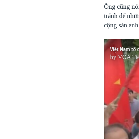
Ông cũng nói
tránh để nhữ
cộng sản anh
Việt Nam tố 
by
VOA Tiế