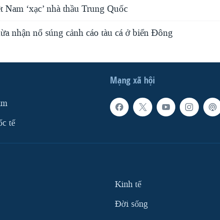
t Nam ‘xạc’ nhà thầu Trung Quốc
ừa nhận nổ súng cảnh cáo tàu cá ở biển Đông
Mạng xã hội
am
ốc tế
Kinh tế
Ðời sống