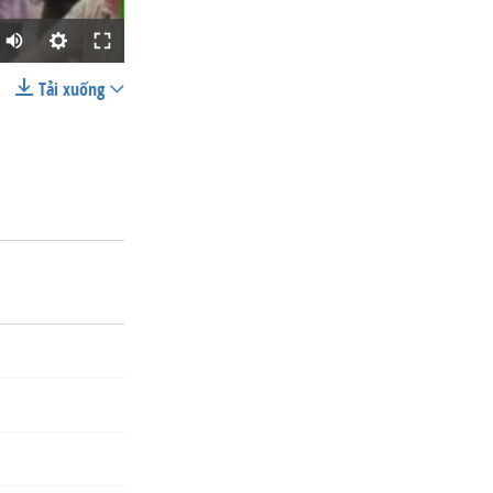
Tải xuống
SHARE
width
px