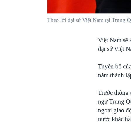
VIỆT NAM
NGƯ DÂN VIỆT VÀ LÀN SÓNG
Theo lời đại sứ Việt Nam tại Trung Q
TRỘM HẢI SÂM
BÊN KIA QUỐC LỘ: TIẾNG VỌNG
Việt Nam sẽ 
TỪ NÔNG THÔN MỸ
đại sứ Việt 
QUAN HỆ VIỆT MỸ
Tuyên bố của
năm thành lậ
Trước thông 
ngự Trung Qu
ngoại giao độ
nước khác hầ