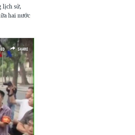
lịch sử,
iữa hai nước
BED
SHARE