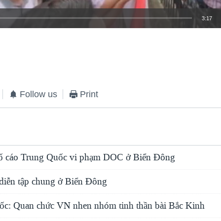
3:17
EMBED
Follow us
Print
ố cáo Trung Quốc vi phạm DOC ở Biển Đông
iễn tập chung ở Biển Đông
c: Quan chức VN nhen nhóm tinh thần bài Bắc Kinh