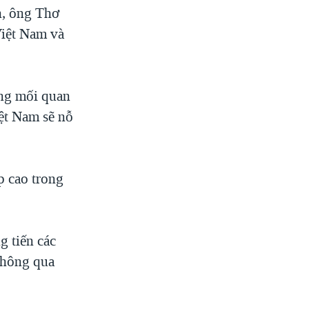
h, ông Thơ
Việt Nam và
ững mối quan
iệt Nam sẽ nỗ
p cao trong
g tiến các
thông qua