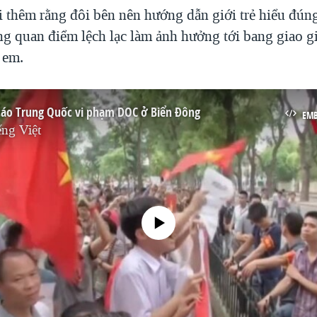
 thêm rằng đôi bên nên hướng dẫn giới trẻ hiểu đúng 
ng quan điểm lệch lạc làm ảnh hưởng tới bang giao g
 em.
cáo Trung Quốc vi phạm DOC ở Biển Đông
EM
ng Việt
No media source currently available