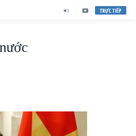
TRỰC TIẾP
 nước