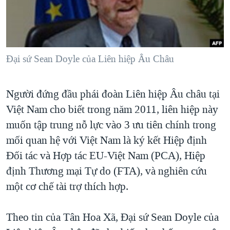
TẠI
VIDEO
"Tìm"
NGƯỜI VIỆT HẢI NGOẠI
HÀNH TRÌNH BẦU CỬ 2024
NGHE
ĐỜI SỐNG
MỘT NĂM CHIẾN TRANH TẠI DẢI GAZA
KINH TẾ
MẠNG XÃ HỘI
Đại sứ Sean Doyle của Liên hiệp Âu Châu
GIẢI MÃ VÀNH ĐAI & CON ĐƯỜNG
KHOA HỌC
NGÀY TỊ NẠN THẾ GIỚI
SỨC KHOẺ
Người đứng đầu phái đoàn Liên hiệp Âu châu tại
TRỊNH VĨNH BÌNH - NGƯỜI HẠ 'BÊN THẮNG CUỘC'
Ngôn ngữ khác
VĂN HOÁ
Việt Nam cho biết trong năm 2011, liên hiệp này
GROUND ZERO – XƯA VÀ NAY
THỂ THAO
muốn tập trung nỗ lực vào 3 ưu tiên chính trong
CHI PHÍ CHIẾN TRANH AFGHANISTAN
mối quan hệ với Việt Nam là ký kết Hiệp định
GIÁO DỤC
CÁC GIÁ TRỊ CỘNG HÒA Ở VIỆT NAM
Đối tác và Hợp tác EU-Việt Nam (PCA), Hiệp
định Thương mại Tự do (FTA), và nghiên cứu
THƯỢNG ĐỈNH TRUMP-KIM TẠI VIỆT NAM
một cơ chế tài trợ thích hợp.
TRỊNH VĨNH BÌNH VS. CHÍNH PHỦ VIỆT NAM
NGƯ DÂN VIỆT VÀ LÀN SÓNG TRỘM HẢI SÂM
Theo tin của Tân Hoa Xã, Đại sứ Sean Doyle của
BÊN KIA QUỐC LỘ: TIẾNG VỌNG TỪ NÔNG THÔN MỸ