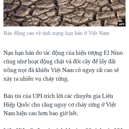
TẠI
VIDEO
"Tìm"
NGƯỜI VIỆT HẢI NGOẠI
HÀNH TRÌNH BẦU CỬ 2024
NGHE
ĐỜI SỐNG
MỘT NĂM CHIẾN TRANH TẠI DẢI GAZA
KINH TẾ
MẠNG XÃ HỘI
Báo động cao về tình trạng hạn hán ở Việt Nam
GIẢI MÃ VÀNH ĐAI & CON ĐƯỜNG
KHOA HỌC
NGÀY TỊ NẠN THẾ GIỚI
SỨC KHOẺ
Nạn hạn hán do tác động của hiện tượng El Nino
TRỊNH VĨNH BÌNH - NGƯỜI HẠ 'BÊN THẮNG CUỘC'
Ngôn ngữ khác
VĂN HOÁ
cũng như hoạt động chặt và đốt cây để lấy đất
GROUND ZERO – XƯA VÀ NAY
THỂ THAO
trồng trọt đã khiến Việt Nam có nguy rất cao sẽ
CHI PHÍ CHIẾN TRANH AFGHANISTAN
xảy ra nhiều vụ cháy rừng.
GIÁO DỤC
CÁC GIÁ TRỊ CỘNG HÒA Ở VIỆT NAM
Bản tin của UPI trích lời các chuyên gia Liên
THƯỢNG ĐỈNH TRUMP-KIM TẠI VIỆT NAM
Hiệp Quốc cho rằng nguy cơ cháy rừng ở Việt
TRỊNH VĨNH BÌNH VS. CHÍNH PHỦ VIỆT NAM
Nam hiện cao hơn bao giờ hết.
NGƯ DÂN VIỆT VÀ LÀN SÓNG TRỘM HẢI SÂM
BÊN KIA QUỐC LỘ: TIẾNG VỌNG TỪ NÔNG THÔN MỸ