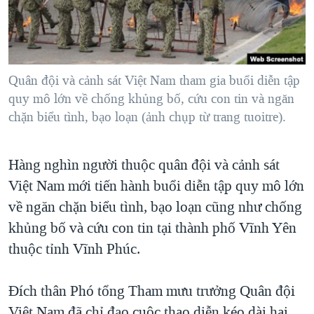
TẠI
VIDEO
"Tìm"
NGƯỜI VIỆT HẢI NGOẠI
HÀNH TRÌNH BẦU CỬ 2024
NGHE
ĐỜI SỐNG
MỘT NĂM CHIẾN TRANH TẠI DẢI GAZA
KINH TẾ
MẠNG XÃ HỘI
Quân đội và cảnh sát Việt Nam tham gia buổi diễn tập
GIẢI MÃ VÀNH ĐAI & CON ĐƯỜNG
KHOA HỌC
quy mô lớn về chống khủng bố, cứu con tin và ngăn
NGÀY TỊ NẠN THẾ GIỚI
chặn biểu tình, bạo loạn (ảnh chụp từ trang tuoitre).
SỨC KHOẺ
TRỊNH VĨNH BÌNH - NGƯỜI HẠ 'BÊN THẮNG CUỘC'
Ngôn ngữ khác
VĂN HOÁ
GROUND ZERO – XƯA VÀ NAY
Hàng nghìn người thuộc quân đội và cảnh sát
THỂ THAO
CHI PHÍ CHIẾN TRANH AFGHANISTAN
Việt Nam mới tiến hành buổi diễn tập quy mô lớn
GIÁO DỤC
về ngăn chặn biểu tình, bạo loạn cũng như chống
CÁC GIÁ TRỊ CỘNG HÒA Ở VIỆT NAM
khủng bố và cứu con tin tại thành phố Vĩnh Yên
THƯỢNG ĐỈNH TRUMP-KIM TẠI VIỆT NAM
thuộc tỉnh Vĩnh Phúc.
TRỊNH VĨNH BÌNH VS. CHÍNH PHỦ VIỆT NAM
NGƯ DÂN VIỆT VÀ LÀN SÓNG TRỘM HẢI SÂM
Đích thân Phó tổng Tham mưu trưởng Quân đội
BÊN KIA QUỐC LỘ: TIẾNG VỌNG TỪ NÔNG THÔN MỸ
Việt Nam đã chỉ đạo cuộc thao diễn kéo dài hai