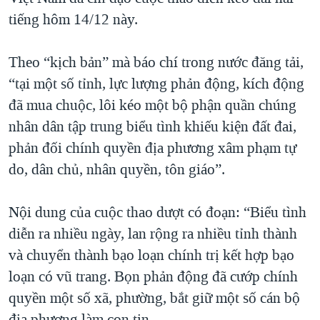
tiếng hôm 14/12 này.
QUAN HỆ VIỆT MỸ
Theo “kịch bản” mà báo chí trong nước đăng tải,
“tại một số tỉnh, lực lượng phản động, kích động
đã mua chuộc, lôi kéo một bộ phận quần chúng
nhân dân tập trung biểu tình khiếu kiện đất đai,
phản đối chính quyền địa phương xâm phạm tự
do, dân chủ, nhân quyền, tôn giáo”.
Nội dung của cuộc thao dượt có đoạn: “Biểu tình
diễn ra nhiều ngày, lan rộng ra nhiều tỉnh thành
và chuyển thành bạo loạn chính trị kết hợp bạo
loạn có vũ trang. Bọn phản động đã cướp chính
quyền một số xã, phường, bắt giữ một số cán bộ
địa phương làm con tin.