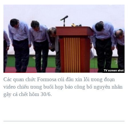
QUAN HỆ VIỆT MỸ
Các quan chức Formosa cúi đầu xin lỗi trong đoạn
video chiếu trong buổi họp báo công bố nguyên nhân
gây cá chết hôm 30/6.