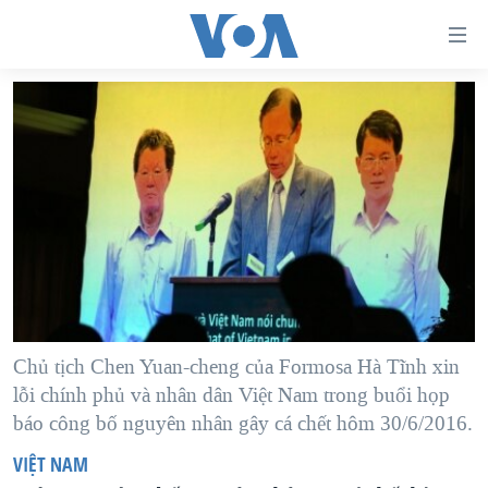
Đường
dẫn
truy
TRANG CHỦ
cập
VIỆT NAM
Tới
HOA KỲ
nội
BIỂN ĐÔNG
dung
THẾ GIỚI
chính
BLOG
Tới
điều
DIỄN ĐÀN
Chủ tịch Chen Yuan-cheng của Formosa Hà Tĩnh xin
hướng
MỤC
lỗi chính phủ và nhân dân Việt Nam trong buổi họp
chính
báo công bố nguyên nhân gây cá chết hôm 30/6/2016.
CHUYÊN ĐỀ
TỰ DO BÁO CHÍ
Đi
VIỆT NAM
HỌC TIẾNG ANH
VẠCH TRẦN TIN GIẢ
CHIẾN TRANH THƯƠNG MẠI CỦA MỸ: QUÁ KHỨ VÀ HIỆN
tới