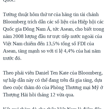
TẠI
VIDEO
"Tìm"
NGƯỜI VIỆT HẢI NGOẠI
HÀNH TRÌNH BẦU CỬ 2024
NGHE
Tường thuật hôm thứ tư của hãng tin tài chánh
ĐỜI SỐNG
MỘT NĂM CHIẾN TRANH TẠI DẢI GAZA
Bloomberg trích dẫn các số liệu của Hiệp hội các
KINH TẾ
MẠNG XÃ HỘI
Quốc gia Đông Nam Á, tức Asean, cho biết trong
GIẢI MÃ VÀNH ĐAI & CON ĐƯỜNG
KHOA HỌC
năm 2008 lượng đầu tư trực tiếp nước ngoài của
NGÀY TỊ NẠN THẾ GIỚI
SỨC KHOẺ
Việt Nam chiếm đến 13,5% tổng số FDI của
TRỊNH VĨNH BÌNH - NGƯỜI HẠ 'BÊN THẮNG CUỘC'
Ngôn ngữ khác
VĂN HOÁ
Asean, tăng mạnh so với tỉ lệ 4,4% của hai năm
GROUND ZERO – XƯA VÀ NAY
trước đó.
THỂ THAO
CHI PHÍ CHIẾN TRANH AFGHANISTAN
GIÁO DỤC
Theo phái viên Daniel Ten Kate của Bloomberg,
CÁC GIÁ TRỊ CỘNG HÒA Ở VIỆT NAM
sự hấp dẫn này có thể đang trên đà gia tăng, dựa
THƯỢNG ĐỈNH TRUMP-KIM TẠI VIỆT NAM
theo cuộc thăm dò của Phòng Thương mại Mỹ ở
TRỊNH VĨNH BÌNH VS. CHÍNH PHỦ VIỆT NAM
Thượng Hải hồi tháng 12 vừa qua.
NGƯ DÂN VIỆT VÀ LÀN SÓNG TRỘM HẢI SÂM
BÊN KIA QUỐC LỘ: TIẾNG VỌNG TỪ NÔNG THÔN MỸ