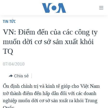
Đường
dẫn
TIN TỨC
truy
TRANG CHỦ
VN: Ðiểm đến của các công ty
cập
VIỆT NAM
muốn dời cơ sở sản xuất khỏi
Tới
HOA KỲ
nội
TQ
BIỂN ĐÔNG
dung
THẾ GIỚI
chính
07/04/2010
BLOG
Tới
Chia sẻ
điều
DIỄN ĐÀN
hướng
Ổn định chính trị và kinh tế giúp cho Việt Nam
MỤC
chính
trở thành điểm đến hấp dẫn đối với các doanh
CHUYÊN ĐỀ
TỰ DO BÁO CHÍ
Đi
nghiệp muốn dời cơ sở sản xuất ra khỏi Trung
HỌC TIẾNG ANH
VẠCH TRẦN TIN GIẢ
CHIẾN TRANH THƯƠNG MẠI CỦA MỸ: QUÁ KHỨ VÀ HIỆN
tới
Quốc.