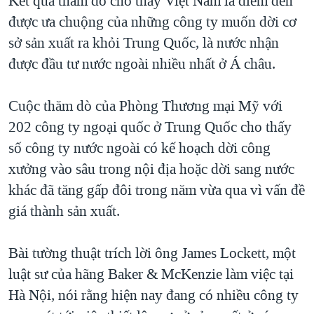
Kết quả thăm dò cho thấy Việt Nam là điểm đến
được ưa chuộng của những công ty muốn dời cơ
QUAN HỆ VIỆT MỸ
sở sản xuất ra khỏi Trung Quốc, là nước nhận
được đầu tư nước ngoài nhiều nhất ở Á châu.
Cuộc thăm dò của Phòng Thương mại Mỹ với
202 công ty ngoại quốc ở Trung Quốc cho thấy
số công ty nước ngoài có kế hoạch dời công
xưởng vào sâu trong nội địa hoặc dời sang nước
khác đã tăng gấp đôi trong năm vừa qua vì vấn đề
giá thành sản xuất.
Bài tường thuật trích lời ông James Lockett, một
luật sư của hãng Baker & McKenzie làm việc tại
Hà Nội, nói rằng hiện nay đang có nhiều công ty