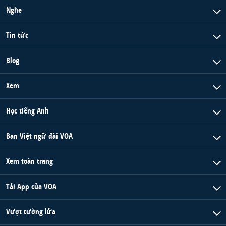
Nghe
Tin tức
Blog
Xem
Học tiếng Anh
Ban Việt ngữ đài VOA
Xem toàn trang
Tải App của VOA
Vượt tường lửa