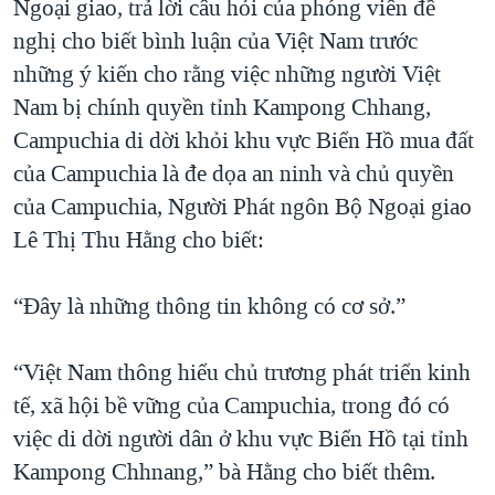
Ngoại giao, trả lời câu hỏi của phóng viên đề
QUAN HỆ VIỆT MỸ
nghị cho biết bình luận của Việt Nam trước
những ý kiến cho rằng việc những người Việt
Nam bị chính quyền tỉnh Kampong Chhang,
Campuchia di dời khỏi khu vực Biển Hồ mua đất
của Campuchia là đe dọa an ninh và chủ quyền
của Campuchia, Người Phát ngôn Bộ Ngoại giao
Lê Thị Thu Hằng cho biết:
“Đây là những thông tin không có cơ sở.”
“Việt Nam thông hiểu chủ trương phát triển kinh
tế, xã hội bề vững của Campuchia, trong đó có
việc di dời người dân ở khu vực Biển Hồ tại tỉnh
Kampong Chhnang,” bà Hằng cho biết thêm.