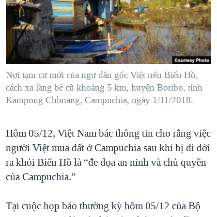
TẠI
VIDEO
"Tìm"
NGƯỜI VIỆT HẢI NGOẠI
HÀNH TRÌNH BẦU CỬ 2024
NGHE
ĐỜI SỐNG
MỘT NĂM CHIẾN TRANH TẠI DẢI GAZA
KINH TẾ
MẠNG XÃ HỘI
GIẢI MÃ VÀNH ĐAI & CON ĐƯỜNG
KHOA HỌC
NGÀY TỊ NẠN THẾ GIỚI
Nơi tạm cư mới của ngư dân gốc Việt trên Biển Hồ,
SỨC KHOẺ
cách xa làng bè cũ khoảng 5 km, huyện Boribo, tỉnh
TRỊNH VĨNH BÌNH - NGƯỜI HẠ 'BÊN THẮNG CUỘC'
Ngôn ngữ khác
VĂN HOÁ
Kampong Chhnang, Campuchia, ngày 1/11/2018.
GROUND ZERO – XƯA VÀ NAY
THỂ THAO
CHI PHÍ CHIẾN TRANH AFGHANISTAN
Hôm 05/12, Việt Nam bác thông tin cho rằng việc
GIÁO DỤC
CÁC GIÁ TRỊ CỘNG HÒA Ở VIỆT NAM
người Việt mua đất ở Campuchia sau khi bị di dời
THƯỢNG ĐỈNH TRUMP-KIM TẠI VIỆT NAM
ra khỏi Biển Hồ là “đe dọa an ninh và chủ quyền
của Campuchia.”
TRỊNH VĨNH BÌNH VS. CHÍNH PHỦ VIỆT NAM
NGƯ DÂN VIỆT VÀ LÀN SÓNG TRỘM HẢI SÂM
Tại cuộc họp báo thường kỳ hôm 05/12 của Bộ
BÊN KIA QUỐC LỘ: TIẾNG VỌNG TỪ NÔNG THÔN MỸ