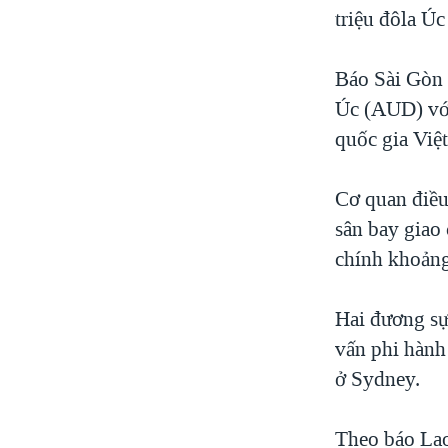
triệu đôla Ú
Báo Sài Gòn 
Úc (AUD) với
quốc gia Việt
Cơ quan điều
sân bay giao
chính khoảng
Hai đương sự 
vấn phi hành
ở Sydney.
Theo báo Lao