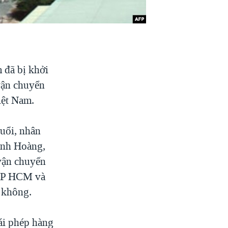
 đã bị khởi
 vận chuyển
iệt Nam.
uổi, nhân
inh Hoàng,
vận chuyển
ề TP HCM và
g không.
ái phép hàng