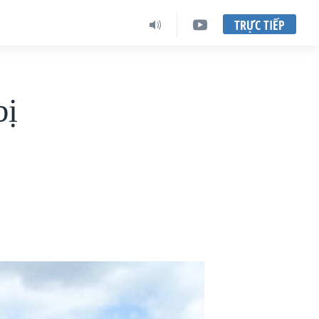
TRỰC TIẾP
bị