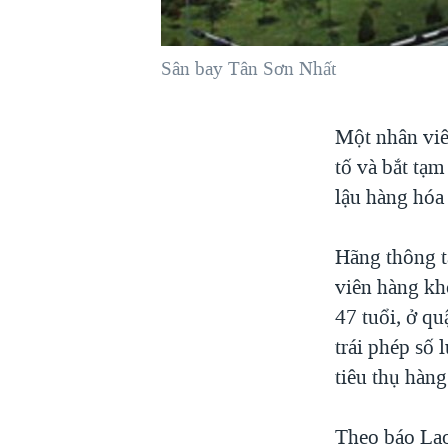
VIỆT NAM
NGƯ DÂN VIỆT VÀ LÀN SÓNG
Sân bay Tân Sơn Nhất
TRỘM HẢI SÂM
BÊN KIA QUỐC LỘ: TIẾNG VỌNG
Một nhân viê
TỪ NÔNG THÔN MỸ
tố và bắt tạ
QUAN HỆ VIỆT MỸ
lậu hàng hóa
Hãng thông t
viên hàng kh
47 tuổi, ở q
trái phép số
tiêu thụ hàn
Theo báo Lao