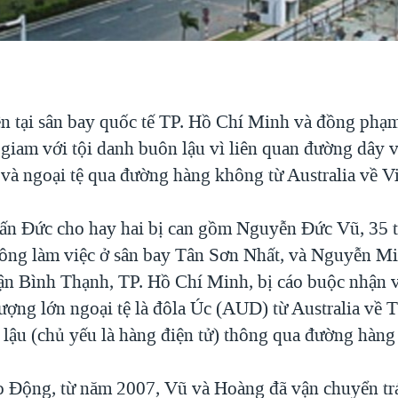
n tại sân bay quốc tế TP. Hồ Chí Minh và đồng phạm
m giam với tội danh buôn lậu vì liên quan đường dây
 và ngoại tệ qua đường hàng không từ Australia về V
ấn Đức cho hay hai bị can gồm Nguyễn Đức Vũ, 35 t
ông làm việc ở sân bay Tân Sơn Nhất, và Nguyễn M
uận Bình Thạnh, TP. Hồ Chí Minh, bị cáo buộc nhận 
 lượng lớn ngoại tệ là đôla Úc (AUD) từ Australia v
g lậu (chủ yếu là hàng điện tử) thông qua đường hàn
 Động, từ năm 2007, Vũ và Hoàng đã vận chuyển tr