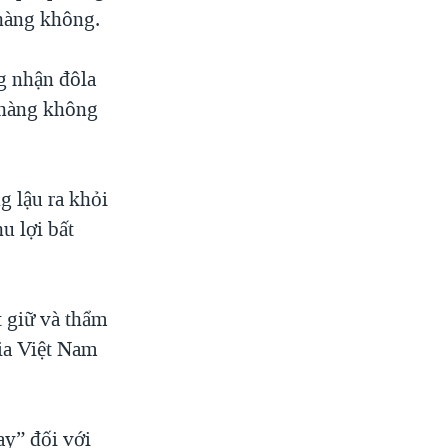
 hàng không.
g nhận đôla
 hàng không
g lậu ra khỏi
u lợi bất
.
t giữ và thẩm
ia Việt Nam
ay” đối với