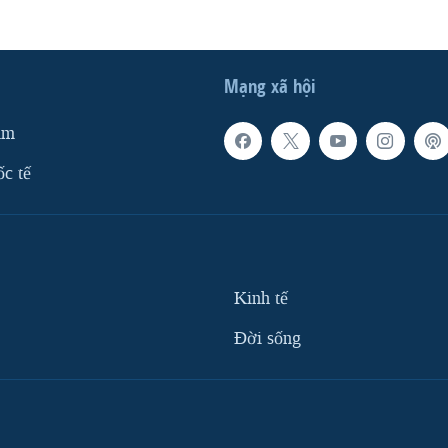
Mạng xã hội
am
ốc tế
Kinh tế
Ðời sống