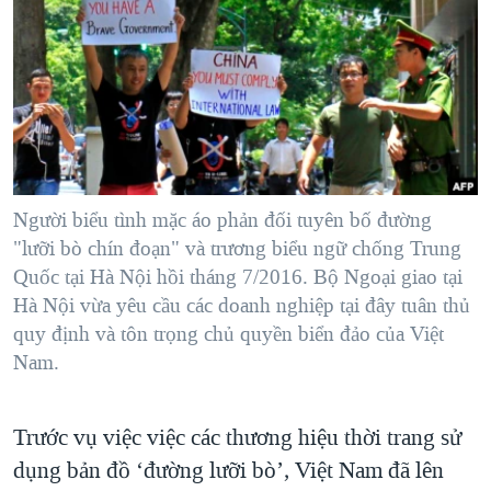
TẠI
VIDEO
"Tìm"
NGƯỜI VIỆT HẢI NGOẠI
HÀNH TRÌNH BẦU CỬ 2024
NGHE
ĐỜI SỐNG
MỘT NĂM CHIẾN TRANH TẠI DẢI GAZA
KINH TẾ
MẠNG XÃ HỘI
GIẢI MÃ VÀNH ĐAI & CON ĐƯỜNG
KHOA HỌC
NGÀY TỊ NẠN THẾ GIỚI
SỨC KHOẺ
TRỊNH VĨNH BÌNH - NGƯỜI HẠ 'BÊN THẮNG CUỘC'
Người biểu tình mặc áo phản đối tuyên bố đường
Ngôn ngữ khác
VĂN HOÁ
GROUND ZERO – XƯA VÀ NAY
"lưỡi bò chín đoạn" và trương biểu ngữ chống Trung
THỂ THAO
Quốc tại Hà Nội hồi tháng 7/2016. Bộ Ngoại giao tại
CHI PHÍ CHIẾN TRANH AFGHANISTAN
GIÁO DỤC
Hà Nội vừa yêu cầu các doanh nghiệp tại đây tuân thủ
CÁC GIÁ TRỊ CỘNG HÒA Ở VIỆT NAM
quy định và tôn trọng chủ quyền biển đảo của Việt
Nam.
THƯỢNG ĐỈNH TRUMP-KIM TẠI VIỆT NAM
TRỊNH VĨNH BÌNH VS. CHÍNH PHỦ VIỆT NAM
Trước vụ việc việc các thương hiệu thời trang sử
NGƯ DÂN VIỆT VÀ LÀN SÓNG TRỘM HẢI SÂM
dụng bản đồ ‘đường lưỡi bò’, Việt Nam đã lên
BÊN KIA QUỐC LỘ: TIẾNG VỌNG TỪ NÔNG THÔN MỸ