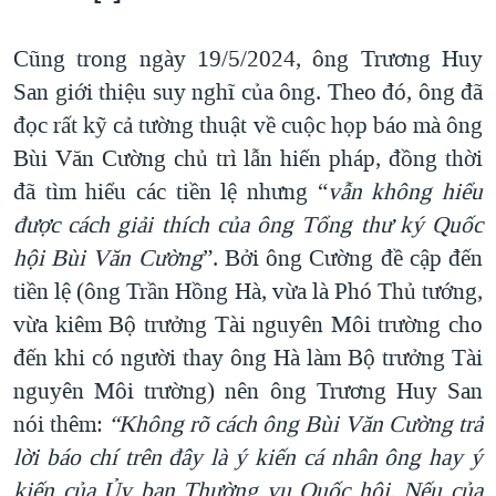
Cũng trong ngày 19/5/2024, ông Trương Huy
San giới thiệu suy nghĩ của ông. Theo đó, ông đã
đọc rất kỹ cả tường thuật về cuộc họp báo mà ông
Bùi Văn Cường chủ trì lẫn hiến pháp, đồng thời
đã tìm hiểu các tiền lệ nhưng “
vẫn không hiểu
được cách giải thích của ông Tổng thư ký Quốc
hội Bùi Văn Cường
”. Bởi ông Cường đề cập đến
tiền lệ (ông Trần Hồng Hà, vừa là Phó Thủ tướng,
vừa kiêm Bộ trưởng Tài nguyên Môi trường cho
đến khi có người thay ông Hà làm Bộ trưởng Tài
nguyên Môi trường) nên ông Trương Huy San
nói thêm:
“
Không rõ cách ông Bùi Văn Cường trả
lời báo chí trên đây là ý kiến cá nhân ông hay ý
kiến của Ủy ban Thường vụ Quốc hội. Nếu của