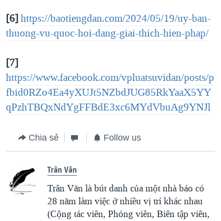
[6]
https://baotiengdan.com/2024/05/19/uy-ban-
thuong-vu-quoc-hoi-dang-giai-thich-hien-phap/
[7]
https://www.facebook.com/vpluatsuvidan/posts/p
fbid0RZo4Ea4yXUJt5NZbdJUG85RkYaaX5YY
qPzhTBQxNdYgFFBdE3xc6MYdVbuAg9YNJl
Chia sẻ
Follow us
Trân Văn
Trân Văn là bút danh của một nhà báo có
28 năm làm việc ở nhiều vị trí khác nhau
(Cộng tác viên, Phóng viên, Biên tập viên,