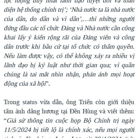
lực lượng duy nhất lãnh đạo tuyệt đối và toàn
diện hệ thống chính trị
’;
‘Nhà nước ta là nhà nước
của dân, do dân và vì dân
’,…thì những người
đứng đầu các tổ chức Đảng và Nhà nước cần công
khai lấy ý kiến rộng rãi của Đảng viên và công
dân trước khi bầu cử tại tổ chức có thẩm quyền.
Nếu làm được vậy, có thể không xảy ra nhiều vị
lãnh đạo bị kỷ luật như thời gian qua; vì quần
chúng là tai mắt nhìn nhận, phản ánh mọi hoạt
động của xã hội
”.
Trong status vừa dẫn, ông Triển còn giới thiệu
tấm ảnh dâng hương tại Đền Hùng và viết thêm:
“
Giả sử thông tin cuộc họp Bộ Chính trị ngày
11/5
/2024 bị tiết lộ là chính xác
, nếu mọi người