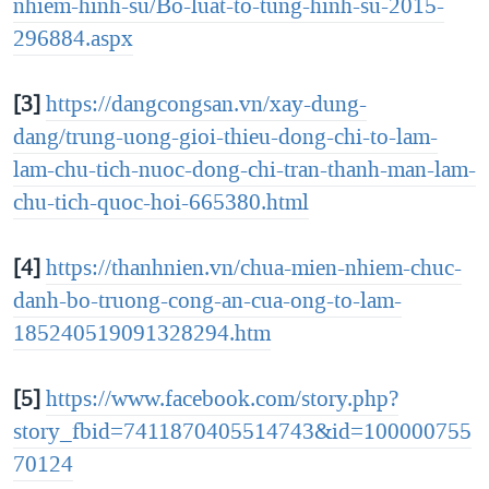
nhiem-hinh-su/Bo-luat-to-tung-hinh-su-2015-
296884.aspx
[3]
https://dangcongsan.vn/xay-dung-
dang/trung-uong-gioi-thieu-dong-chi-to-lam-
lam-chu-tich-nuoc-dong-chi-tran-thanh-man-lam-
chu-tich-quoc-hoi-665380.html
[4]
https://thanhnien.vn/chua-mien-nhiem-chuc-
danh-bo-truong-cong-an-cua-ong-to-lam-
185240519091328294.htm
[5]
https://www.facebook.com/story.php?
story_fbid=7411870405514743&id=100000755
70124