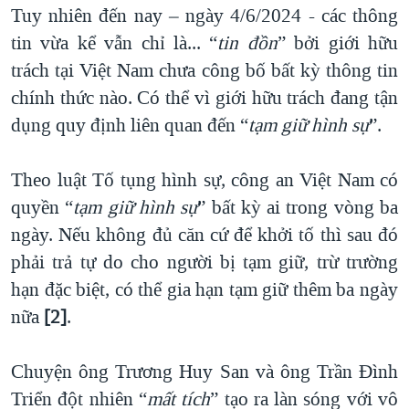
Tuy nhiên đến nay – ngày 4/6/2024 - các thông
QUAN HỆ VIỆT MỸ
tin vừa kể vẫn chỉ là... “
tin đồn
” bởi giới hữu
trách tại Việt Nam chưa công bố bất kỳ thông tin
chính thức nào. Có thể vì giới hữu trách đang tận
dụng quy định liên quan đến “
tạm giữ hình sự
”.
Theo luật Tố tụng hình sự, công an Việt Nam có
quyền “
tạm giữ hình sự
” bất kỳ ai trong vòng ba
ngày. Nếu không đủ căn cứ để khởi tố thì sau đó
phải trả tự do cho người bị tạm giữ, trừ trường
hạn đặc biệt, có thể gia hạn tạm giữ thêm ba ngày
nữa
[2]
.
Chuyện ông Trương Huy San và ông Trần Đình
Triển đột nhiên “
mất tích
” tạo ra làn sóng với vô