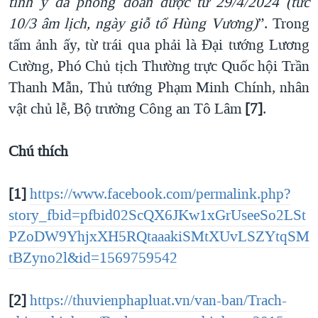
tinh ý đã phỏng đoán được từ 29/4/2024 (tức
10/3 âm lịch, ngày giỗ tổ Hùng Vương)
”. Trong
tấm ảnh ấy, từ trái qua phải là Đại tướng Lương
Cường, Phó Chủ tịch Thường trực Quốc hội Trần
Thanh Mẫn, Thủ tướng Phạm Minh Chính, nhân
vật chủ lễ, Bộ trưởng Công an Tô Lâm
[7]
.
Chú thích
[1]
https://www.facebook.com/permalink.php?
story_fbid=pfbid02ScQX6JKw1xGrUseeSo2LSt
PZoDW9YhjxXH5RQtaaakiSMtXUvLSZYtqSM
tBZyno2l&id=1569759542
[2]
https://thuvienphapluat.vn/van-ban/Trach-