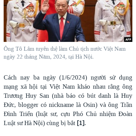
TẠI
VIDEO
"Tìm"
NGƯỜI VIỆT HẢI NGOẠI
HÀNH TRÌNH BẦU CỬ 2024
NGHE
ĐỜI SỐNG
MỘT NĂM CHIẾN TRANH TẠI DẢI GAZA
KINH TẾ
MẠNG XÃ HỘI
GIẢI MÃ VÀNH ĐAI & CON ĐƯỜNG
KHOA HỌC
NGÀY TỊ NẠN THẾ GIỚI
Ông Tô Lâm tuyên thệ làm Chủ tịch nước Việt Nam
SỨC KHOẺ
ngày 22 tháng Năm, 2024, tại Hà Nội.
TRỊNH VĨNH BÌNH - NGƯỜI HẠ 'BÊN THẮNG CUỘC'
Ngôn ngữ khác
VĂN HOÁ
GROUND ZERO – XƯA VÀ NAY
THỂ THAO
Cách nay ba ngày (1/6/2024) người sử dụng
CHI PHÍ CHIẾN TRANH AFGHANISTAN
GIÁO DỤC
mạng xã hội tại Việt Nam kháo nhau rằng ông
CÁC GIÁ TRỊ CỘNG HÒA Ở VIỆT NAM
Trương Huy San (nhà báo có bút danh là Huy
THƯỢNG ĐỈNH TRUMP-KIM TẠI VIỆT NAM
Đức, blogger có nickname là Osin) và ông Trần
TRỊNH VĨNH BÌNH VS. CHÍNH PHỦ VIỆT NAM
Đình Triển (luật sư, cựu Phó Chủ nhiệm Đoàn
Luật sư Hà Nội) cùng bị bắt
[1]
.
NGƯ DÂN VIỆT VÀ LÀN SÓNG TRỘM HẢI SÂM
BÊN KIA QUỐC LỘ: TIẾNG VỌNG TỪ NÔNG THÔN MỸ