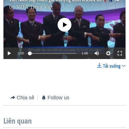
by
VOA Tiếng Việt
No media source currently available
0:00
1:08
Tải xuống
Chia sẻ
Follow us
Liên quan