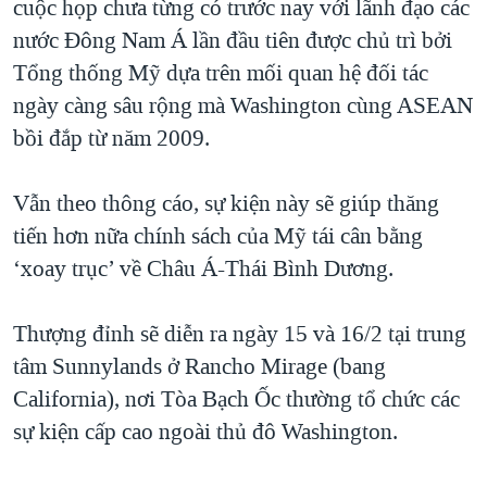
cuộc họp chưa từng có trước nay với lãnh đạo các
QUAN HỆ VIỆT MỸ
nước Đông Nam Á lần đầu tiên được chủ trì bởi
Tổng thống Mỹ dựa trên mối quan hệ đối tác
ngày càng sâu rộng mà Washington cùng ASEAN
bồi đắp từ năm 2009.
Vẫn theo thông cáo, sự kiện này sẽ giúp thăng
tiến hơn nữa chính sách của Mỹ tái cân bằng
‘xoay trục’ về Châu Á-Thái Bình Dương.
Thượng đỉnh sẽ diễn ra ngày 15 và 16/2 tại trung
tâm Sunnylands ở Rancho Mirage (bang
California), nơi Tòa Bạch Ốc thường tổ chức các
sự kiện cấp cao ngoài thủ đô Washington.