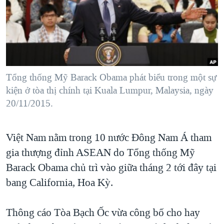
TẠI
VIDEO
"Tìm"
NGƯỜI VIỆT HẢI NGOẠI
HÀNH TRÌNH BẦU CỬ 2024
NGHE
ĐỜI SỐNG
MỘT NĂM CHIẾN TRANH TẠI DẢI GAZA
KINH TẾ
MẠNG XÃ HỘI
GIẢI MÃ VÀNH ĐAI & CON ĐƯỜNG
KHOA HỌC
NGÀY TỊ NẠN THẾ GIỚI
Tổng thống Mỹ Barack Obama phát biểu trong một sự
SỨC KHOẺ
kiện ở tòa thị chính tại Kuala Lumpur, Malaysia, ngày
TRỊNH VĨNH BÌNH - NGƯỜI HẠ 'BÊN THẮNG CUỘC'
Ngôn ngữ khác
VĂN HOÁ
20/11/2015.
GROUND ZERO – XƯA VÀ NAY
THỂ THAO
CHI PHÍ CHIẾN TRANH AFGHANISTAN
Việt Nam nằm trong 10 nước Đông Nam Á tham
GIÁO DỤC
CÁC GIÁ TRỊ CỘNG HÒA Ở VIỆT NAM
gia thượng đỉnh ASEAN do Tổng thống Mỹ
THƯỢNG ĐỈNH TRUMP-KIM TẠI VIỆT NAM
Barack Obama chủ trì vào giữa tháng 2 tới đây tại
bang California, Hoa Kỳ.
TRỊNH VĨNH BÌNH VS. CHÍNH PHỦ VIỆT NAM
NGƯ DÂN VIỆT VÀ LÀN SÓNG TRỘM HẢI SÂM
Thông cáo Tòa Bạch Ốc vừa công bố cho hay
BÊN KIA QUỐC LỘ: TIẾNG VỌNG TỪ NÔNG THÔN MỸ