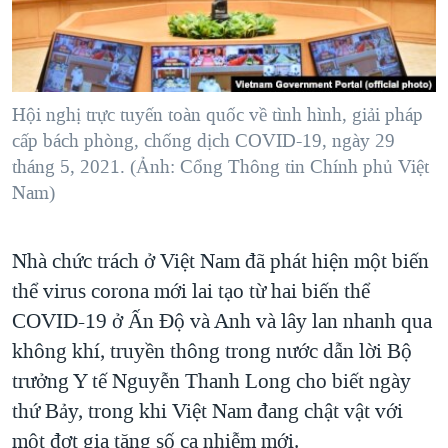
TẠI
VIDEO
"Tìm"
NGƯỜI VIỆT HẢI NGOẠI
HÀNH TRÌNH BẦU CỬ 2024
NGHE
ĐỜI SỐNG
MỘT NĂM CHIẾN TRANH TẠI DẢI GAZA
KINH TẾ
MẠNG XÃ HỘI
Hội nghị trực tuyến toàn quốc về tình hình, giải pháp
GIẢI MÃ VÀNH ĐAI & CON ĐƯỜNG
KHOA HỌC
cấp bách phòng, chống dịch COVID-19, ngày 29
NGÀY TỊ NẠN THẾ GIỚI
tháng 5, 2021. (Ảnh: Cổng Thông tin Chính phủ Việt
SỨC KHOẺ
TRỊNH VĨNH BÌNH - NGƯỜI HẠ 'BÊN THẮNG CUỘC'
Nam)
Ngôn ngữ khác
VĂN HOÁ
GROUND ZERO – XƯA VÀ NAY
THỂ THAO
Nhà chức trách ở Việt Nam đã phát hiện một biến
CHI PHÍ CHIẾN TRANH AFGHANISTAN
GIÁO DỤC
thể virus corona mới lai tạo từ hai biến thể
CÁC GIÁ TRỊ CỘNG HÒA Ở VIỆT NAM
COVID-19 ở Ấn Độ và Anh và lây lan nhanh qua
THƯỢNG ĐỈNH TRUMP-KIM TẠI VIỆT NAM
không khí, truyền thông trong nước dẫn lời Bộ
TRỊNH VĨNH BÌNH VS. CHÍNH PHỦ VIỆT NAM
trưởng Y tế Nguyễn Thanh Long cho biết ngày
NGƯ DÂN VIỆT VÀ LÀN SÓNG TRỘM HẢI SÂM
thứ Bảy, trong khi Việt Nam đang chật vật với
một đợt gia tăng số ca nhiễm mới.
BÊN KIA QUỐC LỘ: TIẾNG VỌNG TỪ NÔNG THÔN MỸ