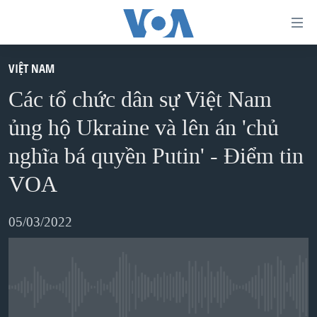
Đường
dẫn
truy
VIỆT NAM
TRANG CHỦ
cập
Các tổ chức dân sự Việt Nam
VIỆT NAM
Tới
ủng hộ Ukraine và lên án 'chủ
HOA KỲ
nội
nghĩa bá quyền Putin' - Điểm tin
BIỂN ĐÔNG
dung
VOA
THẾ GIỚI
chính
BLOG
Tới
05/03/2022
điều
DIỄN ĐÀN
hướng
MỤC
chính
CHUYÊN ĐỀ
TỰ DO BÁO CHÍ
Đi
No media source currently available
HỌC TIẾNG ANH
VẠCH TRẦN TIN GIẢ
CHIẾN TRANH THƯƠNG MẠI CỦA MỸ: QUÁ KHỨ VÀ HIỆN
tới