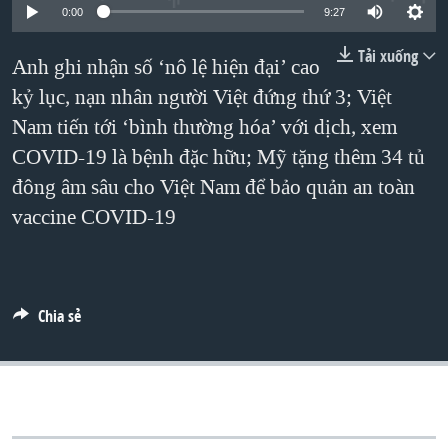
TẠI
0:00
9:27
VIDEO
"Tìm"
NGƯỜI VIỆT HẢI NGOẠI
HÀNH TRÌNH BẦU CỬ 2024
NGHE
Tải xuống
ĐỜI SỐNG
Anh ghi nhận số ‘nô lệ hiện đại’ cao
MỘT NĂM CHIẾN TRANH TẠI DẢI GAZA
kỷ lục, nạn nhân người Việt đứng thứ 3; Việt
KINH TẾ
MẠNG XÃ HỘI
GIẢI MÃ VÀNH ĐAI & CON ĐƯỜNG
Nam tiến tới ‘bình thường hóa’ với dịch, xem
KHOA HỌC
NGÀY TỊ NẠN THẾ GIỚI
COVID-19 là bệnh đặc hữu; Mỹ tặng thêm 34 tủ
SỨC KHOẺ
đông âm sâu cho Việt Nam để bảo quản an toàn
TRỊNH VĨNH BÌNH - NGƯỜI HẠ 'BÊN THẮNG CUỘC'
Ngôn ngữ khác
VĂN HOÁ
vaccine COVID-19
GROUND ZERO – XƯA VÀ NAY
THỂ THAO
CHI PHÍ CHIẾN TRANH AFGHANISTAN
GIÁO DỤC
CÁC GIÁ TRỊ CỘNG HÒA Ở VIỆT NAM
Chia sẻ
THƯỢNG ĐỈNH TRUMP-KIM TẠI VIỆT NAM
TRỊNH VĨNH BÌNH VS. CHÍNH PHỦ VIỆT NAM
NGƯ DÂN VIỆT VÀ LÀN SÓNG TRỘM HẢI SÂM
BÊN KIA QUỐC LỘ: TIẾNG VỌNG TỪ NÔNG THÔN MỸ