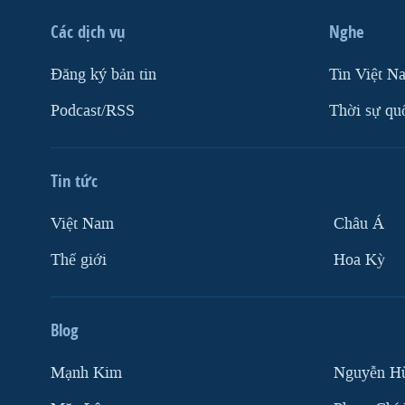
VIỆT NAM
Các dịch vụ
Nghe
NGƯ DÂN VIỆT VÀ LÀN SÓNG
TRỘM HẢI SÂM
Ðăng ký bản tin
Tin Việt N
BÊN KIA QUỐC LỘ: TIẾNG VỌNG
Podcast/RSS
Thời sự qu
TỪ NÔNG THÔN MỸ
QUAN HỆ VIỆT MỸ
Tin tức
Việt Nam
Châu Á
Thế giới
Hoa Kỳ
Blog
Mạnh Kim
Nguyễn H