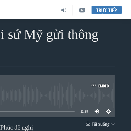
TRỰC TIẾP
ại sứ Mỹ gửi thông
EMBED
lable
11:29
Tải xuống
 Phúc đề nghị
EMBED