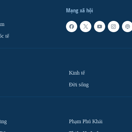
Mạng xã hội
am
ốc tế
Kinh tế
Ðời sống
ùng
Phạm Phú Khải