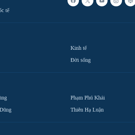
ốc tế
Kinh tế
Ðời sống
ùng
Phạm Phú Khải
 Dũng
Thiên Hạ Luận