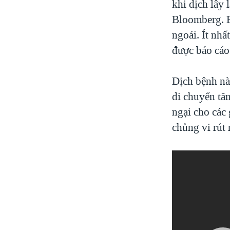
khi dịch lây 
Bloomberg. B
ngoái. Ít nh
được báo cáo
Dịch bệnh nà
di chuyển tă
ngại cho các 
chủng vi rút