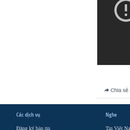
Chia sẻ
Các dịch vụ
Nghe
Ðăng ký bản tin
Tin Việt N