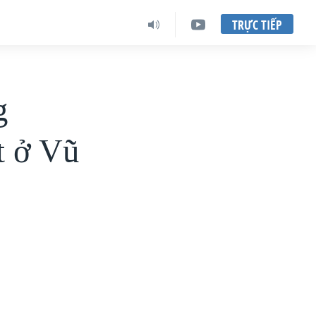
TRỰC TIẾP
g
t ở Vũ