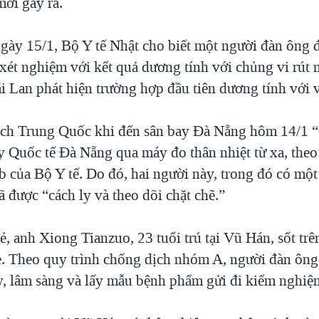
mới gây ra.
gày 15/1, Bộ Y tế Nhật cho biết một người đàn ông 
xét nghiệm với kết quả dương tính với chủng vi rút 
i Lan phát hiện trường hợp đầu tiên dương tính với v
ch Trung Quốc khi đến sân bay Đà Nẵng hôm 14/1 “
ay Quốc tế Đà Nẵng qua máy đo thân nhiệt từ xa, the
b của Bộ Y tế. Do đó, hai người này, trong đó có một
ã được “cách ly và theo dõi chặt chẽ.”
, anh Xiong Tianzuo, 23 tuổi trú tại Vũ Hán, sốt trê
ẻ. Theo quy trình chống dịch nhóm A, người đàn ôn
ly, lâm sàng và lấy mẫu bệnh phẩm gửi đi kiểm nghiệ