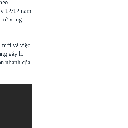
theo
gày 12/12 năm
p tử vong
 mới và việc
ang gây lo
lan nhanh của