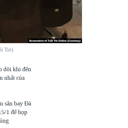
i Trẻ)
o dõi khi đến
n nhất của
ến sân bay Đà
15/1 để họp
hủng