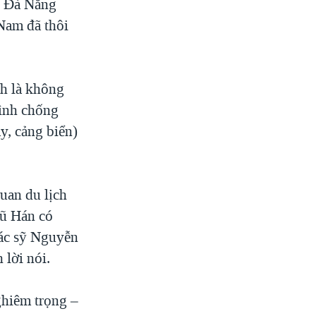
o Đà Nẵng
 Nam đã thôi
nh là không
rình chống
y, cảng biển)
uan du lịch
Vũ Hán có
 bác sỹ Nguyễn
 lời nói.
ghiêm trọng –