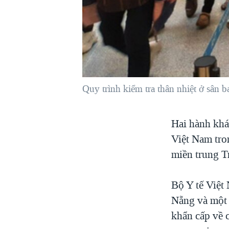
VIỆT NAM
NGƯ DÂN VIỆT VÀ LÀN SÓNG
TRỘM HẢI SÂM
BÊN KIA QUỐC LỘ: TIẾNG VỌNG
TỪ NÔNG THÔN MỸ
QUAN HỆ VIỆT MỸ
Quy trình kiểm tra thân nhiệt ở sân
Hai hành khá
Việt Nam tro
miền trung T
Bộ Y tế Việt
Nẵng và một 
khẩn cấp về 