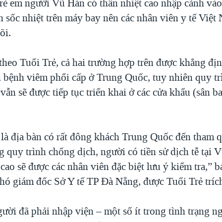
rẻ em người Vũ Hán có thân nhiệt cao nhập cảnh và
 sốc nhiệt trên máy bay nên các nhân viên y tế Việt
õi.
 theo Tuổi Trẻ, cả hai trường hợp trên được khẳng đị
n bệnh viêm phổi cấp ở Trung Quốc, tuy nhiên quy t
ẫn sẽ được tiếp tục triển khai ở các cửa khẩu (sân ba
là địa bàn có rất đông khách Trung Quốc đến tham q
 quy trình chống dịch, người có tiền sử dịch tễ tại 
 cao sẽ được các nhân viên đặc biệt lưu ý kiểm tra,”
hó giám đốc Sở Y tế TP Đà Nẵng, được Tuổi Trẻ trích
ười đã phải nhập viện – một số ít trong tình trạng n