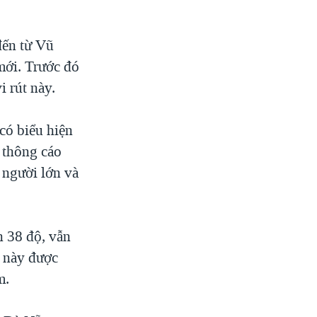
đến từ Vũ
mới. Trước đó
i rút này.
có biểu hiện
o thông cáo
 người lớn và
n 38 độ, vẫn
g này được
m.