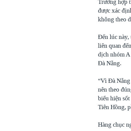
Trường hợp t
được xác định
không theo d
Đến lúc này,
liên quan đế
dịch nhóm A v
Đà Nẵng.
“Vì Đà Nẵng 
nên theo đúng
biểu hiện sốt
Tiên Hồng, p
Hàng chục ng