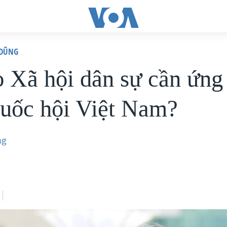
 DŨNG
o Xã hội dân sự cần ứng
uốc hội Việt Nam?
ng