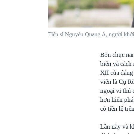
VIỆT NAM
NGƯ DÂN VIỆT VÀ LÀN SÓNG
TRỘM HẢI SÂM
Tiến sĩ Nguyễn Quang A, người khởi 
BÊN KIA QUỐC LỘ: TIẾNG VỌNG
TỪ NÔNG THÔN MỸ
QUAN HỆ VIỆT MỸ
Bốn chục năm
biến và cách
XII của đảng
viễn là Cụ R
ngoại vi thủ
hơn hiến pháp
có tiền lệ trê
Lần này và k