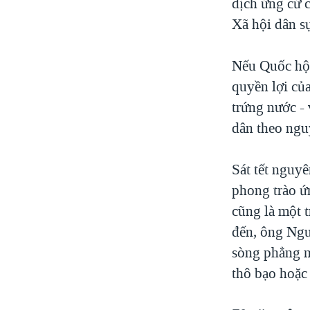
dịch ứng cử 
Xã hội dân sự
Nếu Quốc hội
quyền lợi của
trứng nước - 
dân theo ngu
Sát tết nguy
phong trào ứ
cũng là một t
đến, ông Ngu
sòng phẳng m
thô bạo hoặc