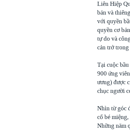
Liên Hiệp Qu
bản và thiêng
với quyền bầ
quyền cơ bản
tự do và côn
cản trở trong
Tại cuộc bầu
900 ứng viên
ương) được cơ
chục người có
Nhìn từ góc đ
cổ bé miệng, 
Những năm qu