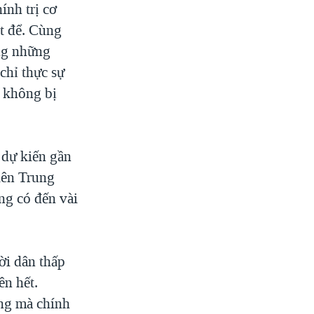
ính trị cơ
ệt để. Cùng
ng những
chỉ thực sự
à không bị
 dự kiến gần
iên Trung
ng có đến vài
ời dân thấp
ên hết.
ng mà chính