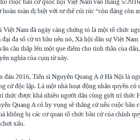
cho cuộc bầu cử quốc hội Việt Nam vào tháng 5/2016
 hoàn toàn dị biệt với tư thế cúi rúc “còn đảng còn 
 Việt Nam đã ngày càng chứng tỏ là một tổ chức ngư
 đại đa số cử tri bầu nên nó, Xã hội dân sự Việt Nam
vẫn cần thắp lên một que diêm cho tinh thần của dân,
yên nghĩa của cụm từ này.
ên đán 2016, Tiến sĩ Nguyễn Quang A ở Hà Nội là ng
ng cử độc lập. Là một nhà hoạt động nhân quyền có u
rí thức được khá nhiều người dân cùng giới trí thức 
yễn Quang A có hy vọng sẽ thắng cử nếu cuộc bầu cử
à không bị các cơ quan tổ chức bầu cử của chính qu
 chơi xấu.