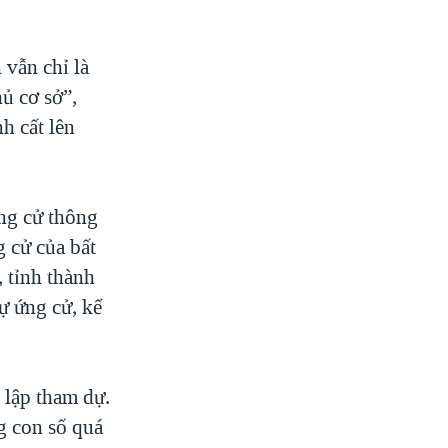
 vẫn chỉ là
hủ cơ sở”,
h cất lên
ứng cử thông
g cử của bất
 tỉnh thành
ự ứng cử, kể
 lập tham dự.
g con số quá