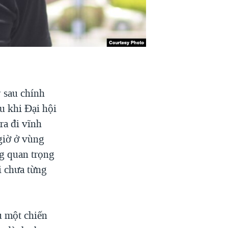
 sau chính
u khi Đại hội
ra đi vĩnh
giờ ở vùng
ng quan trọng
i chưa từng
u một chiến