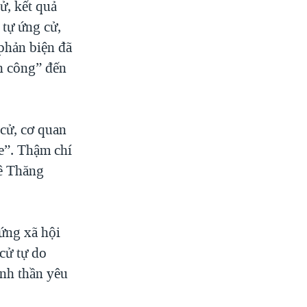
ử, kết quả
 tự ứng cử,
phản biện đã
h công” đến
 cử, cơ quan
xe”. Thậm chí
ê Thăng
 ứng xã hội
cử tự do
inh thần yêu