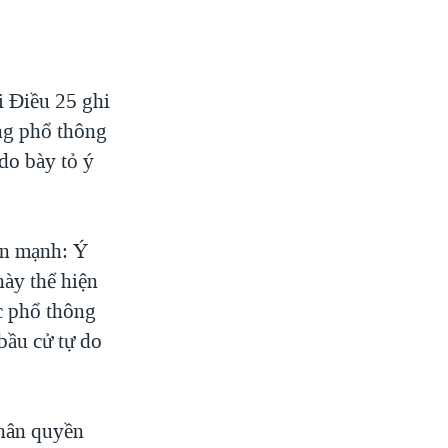
i Điều 25 ghi
ằng phổ thông
do bày tỏ ý
ấn mạnh: Ý
này thể hiện
c phổ thông
bầu cử tự do
Nhân quyền