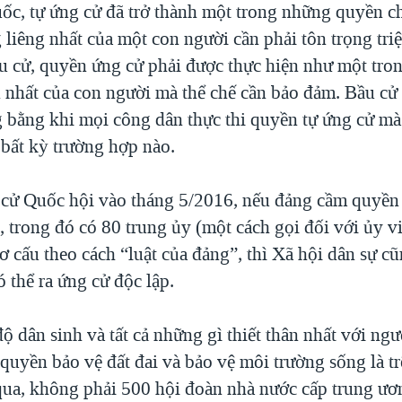
ốc, tự ứng cử đã trở thành một trong những quyền ch
 liêng nhất của một con người cần phải tôn trọng tri
u cử, quyền ứng cử phải được thực hiện như một tro
 nhất của con người mà thể chế cần bảo đảm. Bầu cử 
g bằng khi mọi công dân thực thi quyền tự ứng cử m
 bất kỳ trường hợp nào.
 cử Quốc hội vào tháng 5/2016, nếu đảng cầm quyền
, trong đó có 80 trung ủy (một cách gọi đối với ủy v
 cấu theo cách “luật của đảng”, thì Xã hội dân sự cũ
 thể ra ứng cử độc lập.
ộ dân sinh và tất cả những gì thiết thân nhất với ngư
quyền bảo vệ đất đai và bảo vệ môi trường sống là tr
a, không phải 500 hội đoàn nhà nước cấp trung ươ