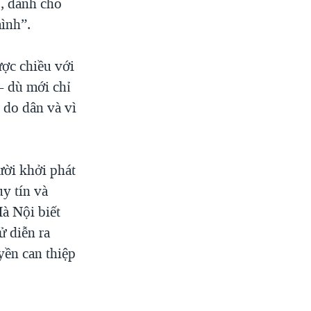
, dành cho
mình”.
ợc chiều với
 - dù mới chỉ
 do dân và vì
ười khởi phát
y tín và
Hà Nội biết
 diễn ra
yền can thiệp