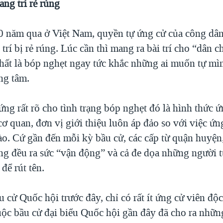
ang trí rẻ rúng
0 năm qua ở Việt Nam, quyền tự ứng cử của công dân
 trí bị rẻ rúng. Lúc cần thì mang ra bài trí cho “dân c
hất là bóp nghẹt ngay tức khắc những ai muốn tự mìn
ng tâm.
ng rất rõ cho tình trạng bóp nghẹt đó là hình thức 
cơ quan, đơn vị giới thiệu luôn áp đảo so với việc ứn
ào. Cứ gần đến mỗi kỳ bầu cử, các cấp từ quận huyện,
ng đều ra sức “vận động” và cả đe dọa những người t
 để rút tên.
cử Quốc hội trước đây, chỉ có rất ít ứng cử viên độc
uộc bầu cử đại biểu Quốc hội gần đây đã cho ra nhữn