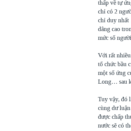
thấp về tự ứ
chỉ có 2 ngư
chỉ duy nhất
dâng cao tro
mức số người 
Với rất nhiều
tổ chức bầu c
một số ứng c
Long… sau kh
Tuy vậy, đó l
cùng dư luận
được chấp thu
nước sẽ có th