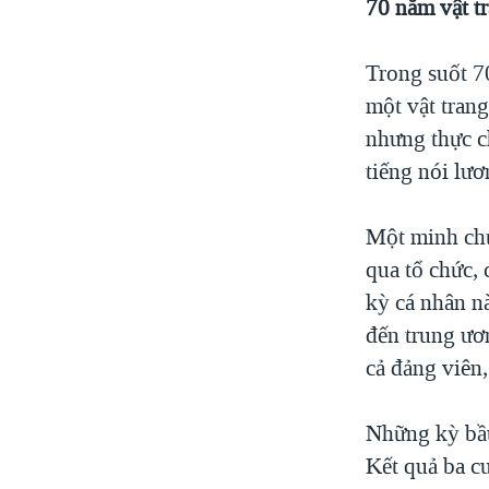
70 năm vật tr
Trong suốt 7
một vật trang
nhưng thực c
tiếng nói lươ
Một minh chứ
qua tổ chức, 
kỳ cá nhân n
đến trung ươ
cả đảng viên,
Những kỳ bầu 
Kết quả ba c