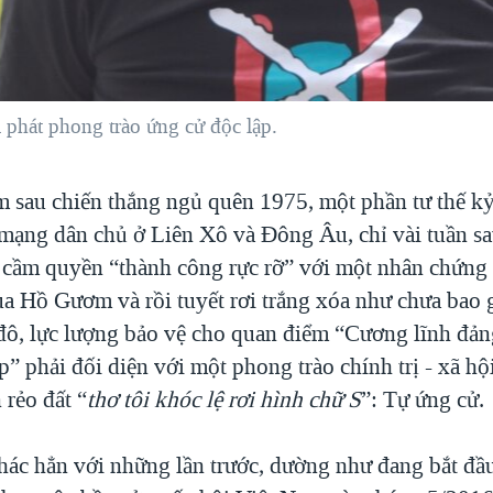
phát phong trào ứng cử độc lập.
 sau chiến thắng ngủ quên 1975, một phần tư thế kỷ
 mạng dân chủ ở Liên Xô và Đông Âu, chỉ vài tuần sa
 cầm quyền “thành công rực rỡ” với một nhân chứng 
ùa Hồ Gươm và rồi tuyết rơi trắng xóa như chưa bao 
 đô, lực lượng bảo vệ cho quan điểm “Cương lĩnh đả
” phải đối diện với một phong trào chính trị - xã hộ
n rẻo đất “
thơ tôi khóc lệ rơi hình chữ S
”: Tự ứng cử.
hác hẳn với những lần trước, dường như đang bắt đầ