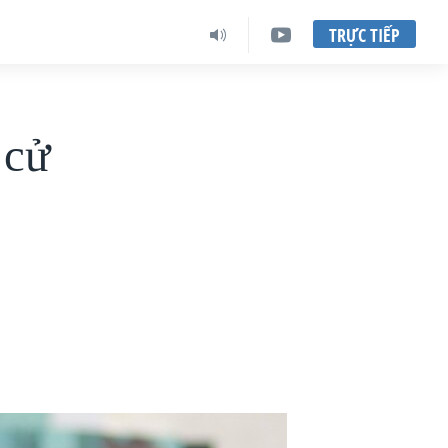
TRỰC TIẾP
 cử