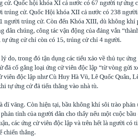
ng cử. Quốc hội khóa XI cả nước có 67 người tự ứng c
ời trúng cử. Quốc Hội khóa XII cả nước có 238 người
 1 người trúng cử. Còn đến Khóa XIII, dù không khí 
ng dân chúng, công tác vận động của đảng vẫn “thàn
tự ứng cử chỉ còn có 15, trúng cử chỉ 4 người.
 lý do, trong đó tận dụng các tiểu xảo về thủ tục ứng
ử đã cố gắng loại ứng cử viên độc lập “từ vòng gửi 
ử viên độc lập như Cù Huy Hà Vũ, Lê Quốc Quân, L
i tự ứng cử đã tiến thẳng vào nhà tù.
à dĩ vãng. Còn hiện tại, bầu không khí sôi trào phản
 phản tỉnh của người dân cho thấy nếu một cuộc bầu 
ận, các ứng cử viên độc lập và trên hết là người có t
ể chiến thắng.