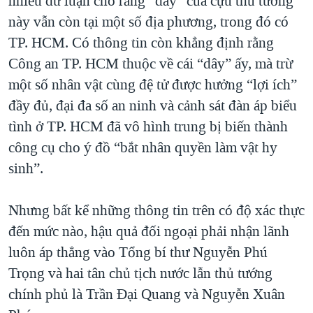
nhiều dư luận cho rằng “dây” của cựu thủ tướng
này vẫn còn tại một số địa phương, trong đó có
TP. HCM. Có thông tin còn khẳng định rằng
Công an TP. HCM thuộc về cái “dây” ấy, mà trừ
một số nhân vật cùng đệ tử được hưởng “lợi ích”
đầy đủ, đại đa số an ninh và cảnh sát đàn áp biểu
tình ở TP. HCM đã vô hình trung bị biến thành
công cụ cho ý đồ “bắt nhân quyền làm vật hy
sinh”.
Nhưng bất kể những thông tin trên có độ xác thực
đến mức nào, hậu quả đối ngoại phải nhận lãnh
luôn áp thẳng vào Tổng bí thư Nguyễn Phú
Trọng và hai tân chủ tịch nước lẫn thủ tướng
chính phủ là Trần Đại Quang và Nguyễn Xuân