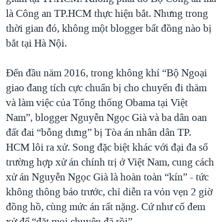
là Công an TP.HCM thực hiện bắt. Nhưng trong
thời gian đó, không một blogger bất đồng nào bị
bắt tại Hà Nội.
Đến đầu năm 2016, trong không khí “Bộ Ngoại
giao đang tích cực chuẩn bị cho chuyến đi thăm
và làm việc của Tổng thống Obama tại Việt
Nam”, blogger Nguyễn Ngọc Già và ba dân oan
đất đai “bỗng dưng” bị Tòa án nhân dân TP.
HCM lôi ra xử. Song đặc biệt khác với đại đa số
trường hợp xử án chính trị ở Việt Nam, cung cách
xử án Nguyễn Ngọc Già là hoàn toàn “kín” - tức
không thông báo trước, chỉ diễn ra vỏn vẹn 2 giờ
đồng hồ, cùng mức án rất nặng. Cứ như cố đem
xử để “đặt mọi chuyện đã rồi”…