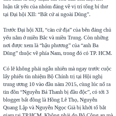
luận tất yếu của nhóm đảng về vị trí tổng bí thư
tại Đại hội XII: “Bất cứ ai ngoài Dũng”.
Trước Đại hội XII, “căn cứ địa” của bên đảng chủ
yếu nằm ở miền Bắc và miền Trung. Còn những
nơi được xem là “hậu phương” của “anh Ba
Dũng” thuộc về phía Nam, trong đó có TP. HCM.
Có lẽ không phải ngẫu nhiên mà ngay trước cuộc
lấy phiếu tín nhiệm Bộ Chính trị tại Hội nghị
trung ương 10 vào đầu năm 2015, cùng lúc nổ ra
tin đồn “Nguyễn Bá Thanh bị đầu độc”, có tới 3
blogger bất đồng là Hồng Lê Thọ, Nguyễn
Quang Lập và Nguyễn Ngọc Già bị khởi tố bắt
giam tại TP.HCM. Không phải do Bộ Công an mà