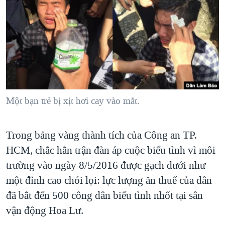
TẠI
VIDEO
"Tìm"
NGƯỜI VIỆT HẢI NGOẠI
HÀNH TRÌNH BẦU CỬ 2024
NGHE
ĐỜI SỐNG
MỘT NĂM CHIẾN TRANH TẠI DẢI GAZA
KINH TẾ
MẠNG XÃ HỘI
GIẢI MÃ VÀNH ĐAI & CON ĐƯỜNG
KHOA HỌC
NGÀY TỊ NẠN THẾ GIỚI
SỨC KHOẺ
TRỊNH VĨNH BÌNH - NGƯỜI HẠ 'BÊN THẮNG CUỘC'
Một bạn trẻ bị xịt hơi cay vào mắt.
Ngôn ngữ khác
VĂN HOÁ
GROUND ZERO – XƯA VÀ NAY
THỂ THAO
CHI PHÍ CHIẾN TRANH AFGHANISTAN
Trong bảng vàng thành tích của Công an TP.
GIÁO DỤC
CÁC GIÁ TRỊ CỘNG HÒA Ở VIỆT NAM
HCM, chắc hẳn trận đàn áp cuộc biểu tình vì môi
trường vào ngày 8/5/2016 được gạch dưới như
THƯỢNG ĐỈNH TRUMP-KIM TẠI VIỆT NAM
một đỉnh cao chói lọi: lực lượng ăn thuế của dân
TRỊNH VĨNH BÌNH VS. CHÍNH PHỦ VIỆT NAM
đã bắt đến 500 công dân biểu tình nhốt tại sân
NGƯ DÂN VIỆT VÀ LÀN SÓNG TRỘM HẢI SÂM
vận động Hoa Lư.
BÊN KIA QUỐC LỘ: TIẾNG VỌNG TỪ NÔNG THÔN MỸ