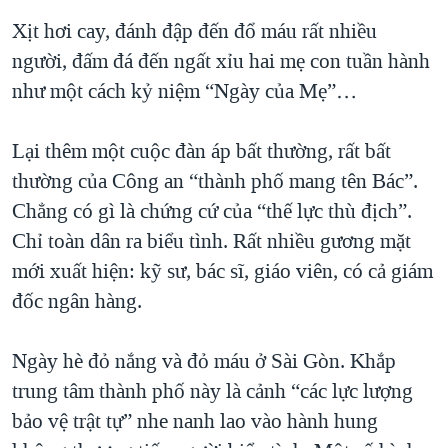
QUAN HỆ VIỆT MỸ
Xịt hơi cay, đánh đập đến đổ máu rất nhiều
người, đấm đá đến ngất xỉu hai mẹ con tuần hành
như một cách kỷ niệm “Ngày của Mẹ”…
Lại thêm một cuộc đàn áp bất thường, rất bất
thường của Công an “thành phố mang tên Bác”.
Chẳng có gì là chứng cứ của “thế lực thù địch”.
Chỉ toàn dân ra biểu tình. Rất nhiều gương mặt
mới xuất hiện: kỹ sư, bác sĩ, giáo viên, có cả giám
đốc ngân hàng.
Ngày hè đỏ nắng và đỏ máu ở Sài Gòn. Khắp
trung tâm thành phố này là cảnh “các lực lượng
bảo vệ trật tự” nhe nanh lao vào hành hung