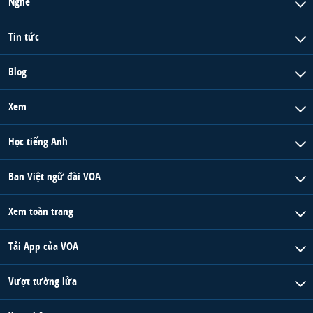
Nghe
Tin tức
Blog
Xem
Học tiếng Anh
Ban Việt ngữ đài VOA
Xem toàn trang
Tải App của VOA
Vượt tường lửa