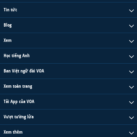
Tin tức
Blog
Xem
Học tiếng Anh
Ban Việt ngữ đài VOA
Xem toàn trang
Tải App của VOA
Vượt tường lửa
Xem thêm