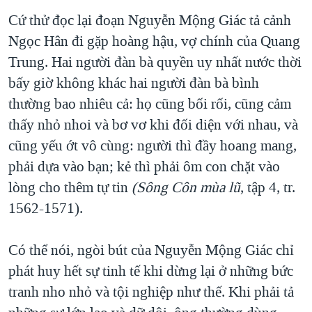
Cứ thử đọc lại đoạn Nguyễn Mộng Giác tả cảnh
Ngọc Hân đi gặp hoàng hậu, vợ chính của Quang
Trung. Hai người đàn bà quyền uy nhất nước thời
bấy giờ không khác hai người đàn bà bình
thường bao nhiêu cả: họ cũng bối rối, cũng cảm
thấy nhỏ nhoi và bơ vơ khi đối diện với nhau, và
cũng yếu ớt vô cùng: người thì đầy hoang mang,
phải dựa vào bạn; kẻ thì phải ôm con chặt vào
lòng cho thêm tự tin
(Sông Côn mùa lũ
, tập 4, tr.
1562-1571).
Có thể nói, ngòi bút của Nguyễn Mộng Giác chỉ
phát huy hết sự tinh tế khi dừng lại ở những bức
tranh nho nhỏ và tội nghiệp như thế. Khi phải tả