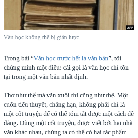
TẠI
VIDEO
"Tìm"
NGƯỜI VIỆT HẢI NGOẠI
HÀNH TRÌNH BẦU CỬ 2024
NGHE
ĐỜI SỐNG
MỘT NĂM CHIẾN TRANH TẠI DẢI GAZA
KINH TẾ
MẠNG XÃ HỘI
GIẢI MÃ VÀNH ĐAI & CON ĐƯỜNG
Văn học không thể bị giản lược
KHOA HỌC
NGÀY TỊ NẠN THẾ GIỚI
SỨC KHOẺ
Trong bài “
Văn học trước hết là văn bản
”, tôi
TRỊNH VĨNH BÌNH - NGƯỜI HẠ 'BÊN THẮNG CUỘC'
Ngôn ngữ khác
VĂN HOÁ
chứng minh một điều: cái gọi là văn học chỉ tồn
GROUND ZERO – XƯA VÀ NAY
THỂ THAO
tại trong một văn bản nhất định.
CHI PHÍ CHIẾN TRANH AFGHANISTAN
GIÁO DỤC
CÁC GIÁ TRỊ CỘNG HÒA Ở VIỆT NAM
Thơ như thế mà văn xuôi thì cũng như thế. Một
THƯỢNG ĐỈNH TRUMP-KIM TẠI VIỆT NAM
cuốn tiểu thuyết, chẳng hạn, không phải chỉ là
một cốt truyện để có thể tóm tắt được một cách dễ
TRỊNH VĨNH BÌNH VS. CHÍNH PHỦ VIỆT NAM
dàng. Dùng một cốt truyện, được viết bởi hai nhà
NGƯ DÂN VIỆT VÀ LÀN SÓNG TRỘM HẢI SÂM
văn khác nhau, chúng ta có thể có hai tác phẩm
BÊN KIA QUỐC LỘ: TIẾNG VỌNG TỪ NÔNG THÔN MỸ