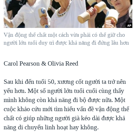
TẠI
VIDEO
"Tìm"
NGƯỜI VIỆT HẢI NGOẠI
HÀNH TRÌNH BẦU CỬ 2024
NGHE
ĐỜI SỐNG
MỘT NĂM CHIẾN TRANH TẠI DẢI GAZA
KINH TẾ
MẠNG XÃ HỘI
Vận động thể chất một cách vừa phải có thể giữ cho
GIẢI MÃ VÀNH ĐAI & CON ĐƯỜNG
KHOA HỌC
người lớn tuổi duy trì được khả năng đi đứng lâu hơn
NGÀY TỊ NẠN THẾ GIỚI
SỨC KHOẺ
TRỊNH VĨNH BÌNH - NGƯỜI HẠ 'BÊN THẮNG CUỘC'
Ngôn ngữ khác
VĂN HOÁ
Carol Pearson & Olivia Reed
GROUND ZERO – XƯA VÀ NAY
THỂ THAO
CHI PHÍ CHIẾN TRANH AFGHANISTAN
Sau khi đến tuổi 50, xương cốt người ta trở nên
GIÁO DỤC
CÁC GIÁ TRỊ CỘNG HÒA Ở VIỆT NAM
yếu hơn. Một số người lớn tuổi cuối cùng thấy
mình không còn khả năng đi bộ được nữa. Một
THƯỢNG ĐỈNH TRUMP-KIM TẠI VIỆT NAM
cuộc khảo cứu mới tìm hiểu vấn đề vận động thể
TRỊNH VĨNH BÌNH VS. CHÍNH PHỦ VIỆT NAM
chất có giúp những người già kéo dài được khả
NGƯ DÂN VIỆT VÀ LÀN SÓNG TRỘM HẢI SÂM
năng di chuyển linh hoạt hay không.
BÊN KIA QUỐC LỘ: TIẾNG VỌNG TỪ NÔNG THÔN MỸ