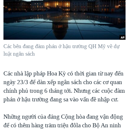
TẠI
VIDEO
"Tìm"
NGƯỜI VIỆT HẢI NGOẠI
HÀNH TRÌNH BẦU CỬ 2024
NGHE
ĐỜI SỐNG
MỘT NĂM CHIẾN TRANH TẠI DẢI GAZA
KINH TẾ
MẠNG XÃ HỘI
GIẢI MÃ VÀNH ĐAI & CON ĐƯỜNG
KHOA HỌC
NGÀY TỊ NẠN THẾ GIỚI
Các bên đang đàm phán ở hậu trường QH Mỹ về dự
SỨC KHOẺ
luật ngân sách
TRỊNH VĨNH BÌNH - NGƯỜI HẠ 'BÊN THẮNG CUỘC'
Ngôn ngữ khác
VĂN HOÁ
GROUND ZERO – XƯA VÀ NAY
THỂ THAO
Các nhà lập pháp Hoa Kỳ có thời gian từ nay đến
CHI PHÍ CHIẾN TRANH AFGHANISTAN
GIÁO DỤC
ngày 23/3 để dàn xếp ngân sách cho các cơ quan
CÁC GIÁ TRỊ CỘNG HÒA Ở VIỆT NAM
chính phủ trong 6 tháng tới. Nhưng các cuộc đàm
THƯỢNG ĐỈNH TRUMP-KIM TẠI VIỆT NAM
phán ở hậu trường đang sa vào vấn đề nhập cư.
TRỊNH VĨNH BÌNH VS. CHÍNH PHỦ VIỆT NAM
Những người của đảng Cộng hòa đang vận động
NGƯ DÂN VIỆT VÀ LÀN SÓNG TRỘM HẢI SÂM
để có thêm hàng trăm triệu đôla cho Bộ An ninh
BÊN KIA QUỐC LỘ: TIẾNG VỌNG TỪ NÔNG THÔN MỸ