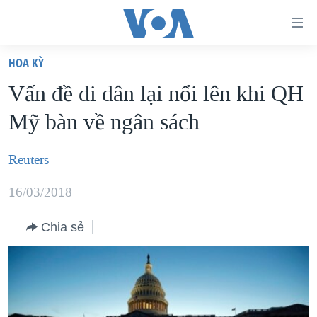
Đường
dẫn
HOA KỲ
truy
TRANG CHỦ
Vấn đề di dân lại nổi lên khi QH
cập
VIỆT NAM
Mỹ bàn về ngân sách
Tới
HOA KỲ
nội
BIỂN ĐÔNG
Reuters
dung
THẾ GIỚI
chính
16/03/2018
BLOG
Tới
điều
Chia sẻ
DIỄN ĐÀN
hướng
MỤC
chính
CHUYÊN ĐỀ
TỰ DO BÁO CHÍ
Đi
HỌC TIẾNG ANH
VẠCH TRẦN TIN GIẢ
CHIẾN TRANH THƯƠNG MẠI CỦA MỸ: QUÁ KHỨ VÀ HIỆN
tới