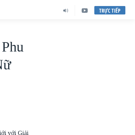
TRỰC TIẾP
 Phu
Nữ
iới với Giải