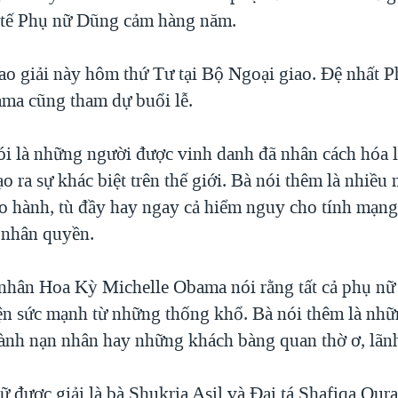
 tế Phụ nữ Dũng cảm hàng năm.
rao giải này hôm thứ Tư tại Bộ Ngoại giao. Đệ nhất 
ma cũng tham dự buổi lễ.
ói là những người được vinh danh đã nhân cách hóa 
tạo ra sự khác biệt trên thế giới. Bà nói thêm là nhiều
o hành, tù đầy hay ngay cả hiểm nguy cho tính mạng
g nhân quyền.
nhân Hoa Kỳ Michelle Obama nói rằng tất cả phụ nữ
ện sức mạnh từ những thống khổ. Bà nói thêm là nh
thành nạn nhân hay những khách bàng quan thờ ơ, lãn
được giải là bà Shukria Asil và Đại tá Shafiqa Qura