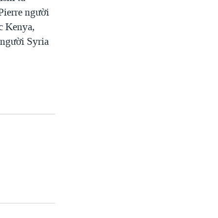
Pierre người
c Kenya,
 người Syria