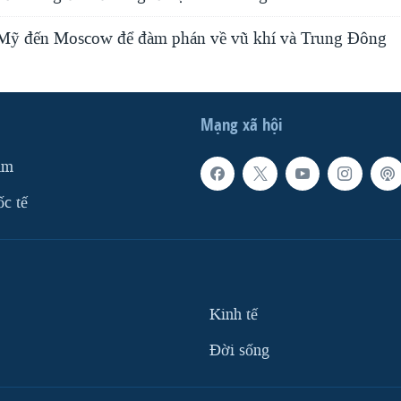
 Mỹ đến Moscow để đàm phán về vũ khí và Trung Đông
Mạng xã hội
am
ốc tế
Kinh tế
Ðời sống