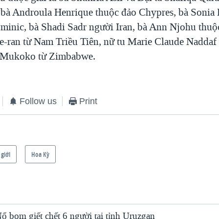
 bà Androula Henrique thuộc đảo Chypres, bà Sonia 
inic, bà Shadi Sadr người Iran, bà Ann Njohu thuộ
Ae-ran từ Nam Triều Tiên, nữ tu Marie Claude Naddaf
a Mukoko từ Zimbabwe.
Follow us
Print
 giới
Hoa Kỳ
ổ bom giết chết 6 người tại tỉnh Uruzgan