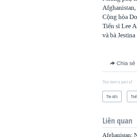
Afghanistan,
VIỆT NAM
Cộng hòa Dom
NGƯ DÂN VIỆT VÀ LÀN SÓNG
TRỘM HẢI SÂM
Tiến sĩ Lee 
và bà Jestin
BÊN KIA QUỐC LỘ: TIẾNG VỌNG
TỪ NÔNG THÔN MỸ
QUAN HỆ VIỆT MỸ
Chia sẻ
This item is part of
Tin tức
Thế
Liên quan
Afghanistan: N