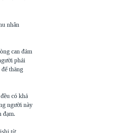
Phu nhân
lòng can đảm
 người phải
 để thăng
 đều có khả
ững người này
h đạm.
ishi từ