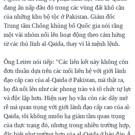
đang ẩn nấp đâu đó trong các vùng đất khô cằn
của những khu bộ tộc ở Pakistan. Giám đốc
Trung tâm Chống khủng bố Quốc gia nói rằng
một vài nhóm nổi lên hoạt động theo cảm hứng
từ các thủ lĩnh al-Qaida, thay vì là mệnh lệnh.
Ông Leiter nói tiếp: "Các liên kết này không còn
đơn thuần dựa trên các mối liên hệ với giới lãnh
đạo cấp cao của al-Qaida ở Pakistan, mà thật ra,
họ đã nổi lên như các phong trào và tổ chức tự lực
và độc lập hơn. Hiện nay họ vẫn còn các dây mớ
rễ má quan trọng với giới lãnh đạo cấp cao của al-
Qaida, tôi không muốn hạ giảm tầm quan trọng
của thực trạng đó, nhưng trong nhiều trường hợp,
đặc biệt như trường hợp của al-Qaida ở bán đảo Ả