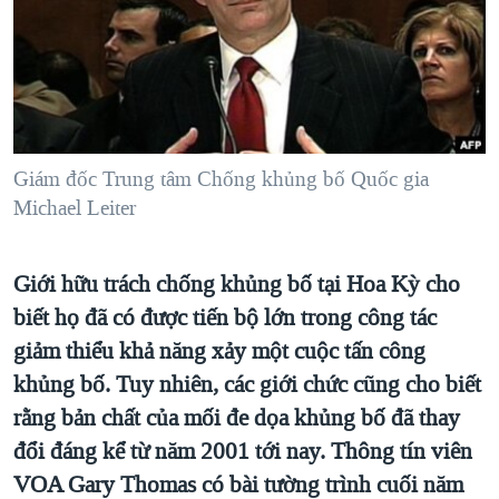
TẠI
VIDEO
"Tìm"
NGƯỜI VIỆT HẢI NGOẠI
HÀNH TRÌNH BẦU CỬ 2024
NGHE
ĐỜI SỐNG
MỘT NĂM CHIẾN TRANH TẠI DẢI GAZA
KINH TẾ
MẠNG XÃ HỘI
GIẢI MÃ VÀNH ĐAI & CON ĐƯỜNG
KHOA HỌC
NGÀY TỊ NẠN THẾ GIỚI
Giám đốc Trung tâm Chống khủng bố Quốc gia
SỨC KHOẺ
Michael Leiter
TRỊNH VĨNH BÌNH - NGƯỜI HẠ 'BÊN THẮNG CUỘC'
Ngôn ngữ khác
VĂN HOÁ
GROUND ZERO – XƯA VÀ NAY
THỂ THAO
Giới hữu trách chống khủng bố tại Hoa Kỳ cho
CHI PHÍ CHIẾN TRANH AFGHANISTAN
GIÁO DỤC
biết họ đã có được tiến bộ lớn trong công tác
CÁC GIÁ TRỊ CỘNG HÒA Ở VIỆT NAM
giảm thiểu khả năng xảy một cuộc tấn công
THƯỢNG ĐỈNH TRUMP-KIM TẠI VIỆT NAM
khủng bố. Tuy nhiên, các giới chức cũng cho biết
TRỊNH VĨNH BÌNH VS. CHÍNH PHỦ VIỆT NAM
rằng bản chất của mối đe dọa khủng bố đã thay
đổi đáng kể từ năm 2001 tới nay. Thông tín viên
NGƯ DÂN VIỆT VÀ LÀN SÓNG TRỘM HẢI SÂM
VOA Gary Thomas có bài tường trình cuối năm
BÊN KIA QUỐC LỘ: TIẾNG VỌNG TỪ NÔNG THÔN MỸ