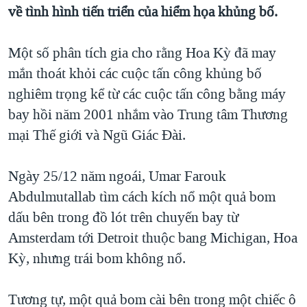
về tình hình tiến triển của hiểm họa khủng bố.
QUAN HỆ VIỆT MỸ
Một số phân tích gia cho rằng Hoa Kỳ đã may
mắn thoát khỏi các cuộc tấn công khủng bố
nghiêm trọng kể từ các cuộc tấn công bằng máy
bay hồi năm 2001 nhắm vào Trung tâm Thương
mại Thế giới và Ngũ Giác Đài.
Ngày 25/12 năm ngoái, Umar Farouk
Abdulmutallab tìm cách kích nổ một quả bom
dấu bên trong đồ lót trên chuyến bay từ
Amsterdam tới Detroit thuộc bang Michigan, Hoa
Kỳ, nhưng trái bom không nổ.
Tương tự, một quả bom cài bên trong một chiếc ô