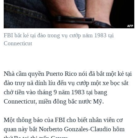
TẠI
VIDEO
"Tìm"
NGƯỜI VIỆT HẢI NGOẠI
HÀNH TRÌNH BẦU CỬ 2024
NGHE
ĐỜI SỐNG
MỘT NĂM CHIẾN TRANH TẠI DẢI GAZA
KINH TẾ
MẠNG XÃ HỘI
FBI bắt kẻ tại đào trong vụ cướp năm 1983 tại
GIẢI MÃ VÀNH ĐAI & CON ĐƯỜNG
KHOA HỌC
Connecticut
NGÀY TỊ NẠN THẾ GIỚI
SỨC KHOẺ
TRỊNH VĨNH BÌNH - NGƯỜI HẠ 'BÊN THẮNG CUỘC'
Ngôn ngữ khác
VĂN HOÁ
GROUND ZERO – XƯA VÀ NAY
Nhà cầm quyền Puerto Rico nói đã bắt một kẻ tại
THỂ THAO
CHI PHÍ CHIẾN TRANH AFGHANISTAN
đào truy nã dính líu đến vụ cướp một xe bọc sắt
GIÁO DỤC
CÁC GIÁ TRỊ CỘNG HÒA Ở VIỆT NAM
chở tiền vào tháng 9 năm 1983 tại bang
Connecticut, miền đông bắc nước Mỹ.
THƯỢNG ĐỈNH TRUMP-KIM TẠI VIỆT NAM
TRỊNH VĨNH BÌNH VS. CHÍNH PHỦ VIỆT NAM
Một thông báo của FBI cho biết nhân viên cơ
NGƯ DÂN VIỆT VÀ LÀN SÓNG TRỘM HẢI SÂM
quan này bắt Norberto Gonzales-Claudio hôm
BÊN KIA QUỐC LỘ: TIẾNG VỌNG TỪ NÔNG THÔN MỸ