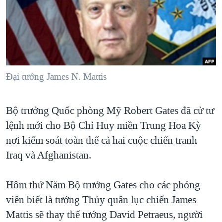
TẠI
VIDEO
"Tìm"
NGƯỜI VIỆT HẢI NGOẠI
HÀNH TRÌNH BẦU CỬ 2024
NGHE
ĐỜI SỐNG
MỘT NĂM CHIẾN TRANH TẠI DẢI GAZA
KINH TẾ
MẠNG XÃ HỘI
GIẢI MÃ VÀNH ĐAI & CON ĐƯỜNG
KHOA HỌC
NGÀY TỊ NẠN THẾ GIỚI
Ðại tướng James N. Mattis
SỨC KHOẺ
TRỊNH VĨNH BÌNH - NGƯỜI HẠ 'BÊN THẮNG CUỘC'
Ngôn ngữ khác
VĂN HOÁ
Bộ trưởng Quốc phòng Mỹ Robert Gates đã cử tư
GROUND ZERO – XƯA VÀ NAY
THỂ THAO
lệnh mới cho Bộ Chỉ Huy miền Trung Hoa Kỳ
CHI PHÍ CHIẾN TRANH AFGHANISTAN
GIÁO DỤC
nơi kiểm soát toàn thể cả hai cuộc chiến tranh
CÁC GIÁ TRỊ CỘNG HÒA Ở VIỆT NAM
Iraq và Afghanistan.
THƯỢNG ĐỈNH TRUMP-KIM TẠI VIỆT NAM
TRỊNH VĨNH BÌNH VS. CHÍNH PHỦ VIỆT NAM
Hôm thứ Năm Bộ trưởng Gates cho các phóng
viên biết là tướng Thủy quân lục chiến James
NGƯ DÂN VIỆT VÀ LÀN SÓNG TRỘM HẢI SÂM
Mattis sẽ thay thế tướng David Petraeus, người
BÊN KIA QUỐC LỘ: TIẾNG VỌNG TỪ NÔNG THÔN MỸ