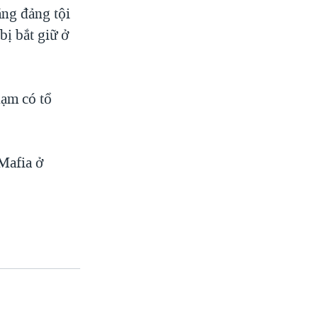
ăng đảng tội
ị bắt giữ ở
hạm có tổ
 Mafia ở