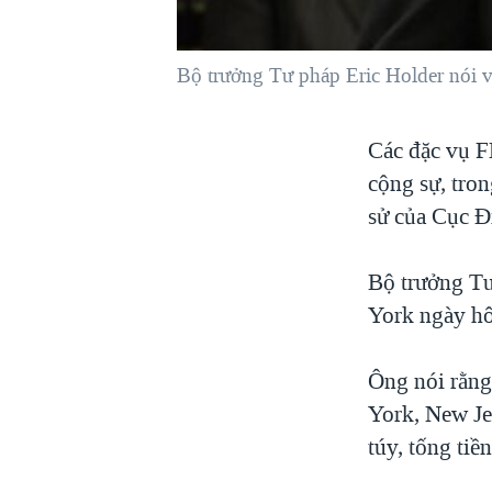
VIỆT NAM
NGƯ DÂN VIỆT VÀ LÀN SÓNG
Bộ trưởng Tư pháp Eric Holder nói v
TRỘM HẢI SÂM
BÊN KIA QUỐC LỘ: TIẾNG VỌNG
Các đặc vụ F
TỪ NÔNG THÔN MỸ
cộng sự, tron
QUAN HỆ VIỆT MỸ
sử của Cục Đ
Bộ trưởng Tư
York ngày hô
Ông nói rằng
York, New Je
túy, tống tiề