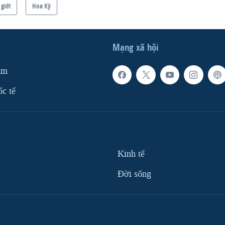
 giới
Hoa Kỳ
Mạng xã hội
am
ốc tế
Kinh tế
Ðời sống