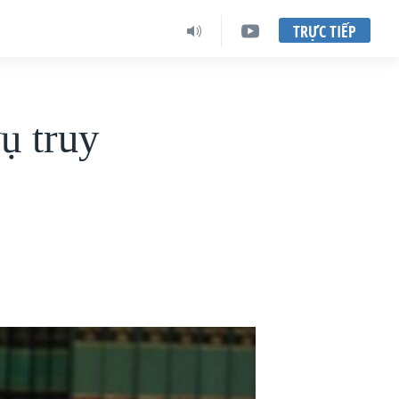
TRỰC TIẾP
ụ truy