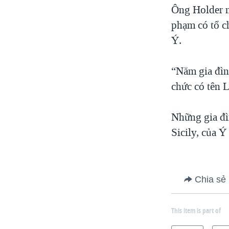
Ông Holder nó
phạm có tổ c
Ý.
“Năm gia đìn
chức có tên 
Những gia đìn
Sicily, của Ý
Chia sẻ
This item is part of