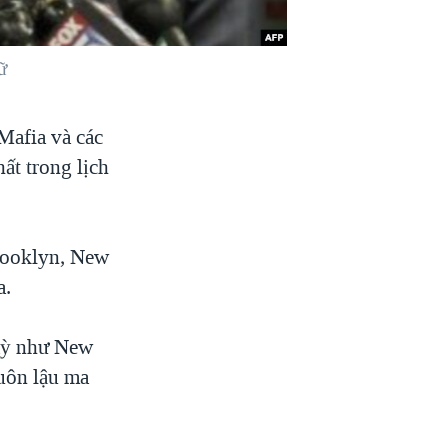
ữ
Mafia và các
ất trong lịch
Brooklyn, New
a.
 Kỳ như New
buôn lậu ma