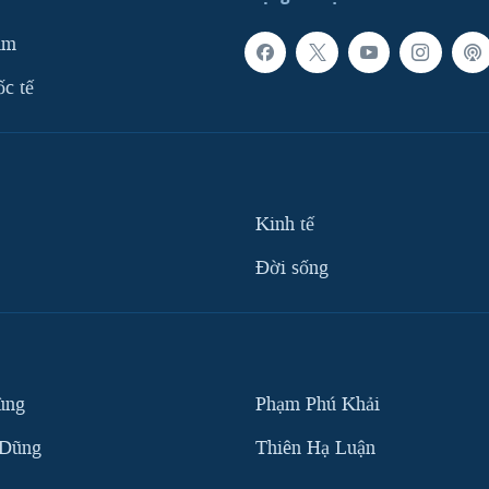
am
ốc tế
Kinh tế
Ðời sống
ùng
Phạm Phú Khải
 Dũng
Thiên Hạ Luận