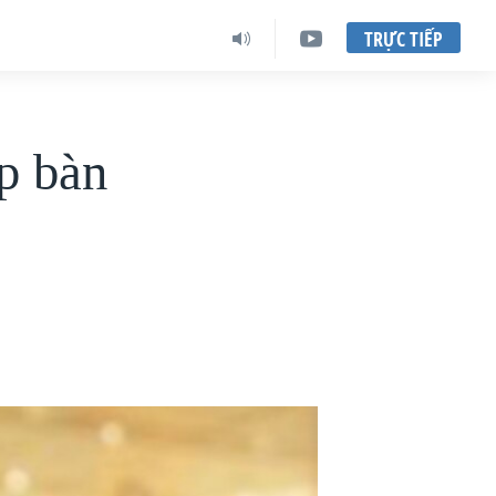
TRỰC TIẾP
p bàn