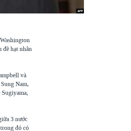
i Washington
n đề hạt nhân
ampbell và
m Sung Nam,
e Sugiyama,
giữa 3 nước
 trong đó có