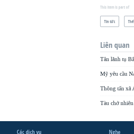
This item is part of
Tin tức
Thế
Liên quan
Tân lãnh tụ Bắ
Mỹ yêu cầu Na
Thông tấn xã A
Tàu chở nhiên
Các dịch vụ
Nghe