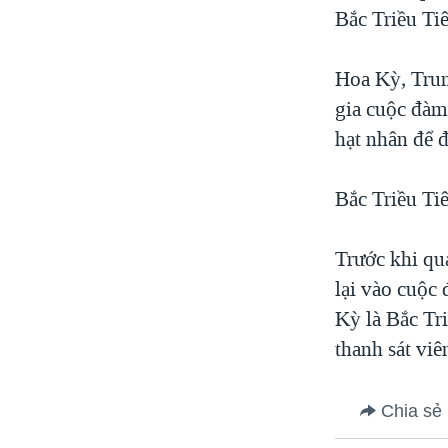
Bắc Triều Tiê
Hoa Kỳ, Trun
gia cuộc đàm
hạt nhân để đ
Bắc Triều Ti
Trước khi qua
lại vào cuộc
Kỳ là Bắc Tr
thanh sát viê
Chia sẻ