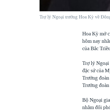
VIỆT NAM
NGƯ DÂN VIỆT VÀ LÀN SÓNG
Trợ lý Ngoại trưởng Hoa Kỳ về Đôn
TRỘM HẢI SÂM
BÊN KIA QUỐC LỘ: TIẾNG VỌNG
Hoa Kỳ mở cu
TỪ NÔNG THÔN MỸ
hôm nay nhằm
QUAN HỆ VIỆT MỸ
của Bắc Triều
Trợ lý Ngoạ
đặc sứ của M
Trưởng đoàn 
Trưởng đoàn 
Bộ Ngoại gia
nhằm đối phó