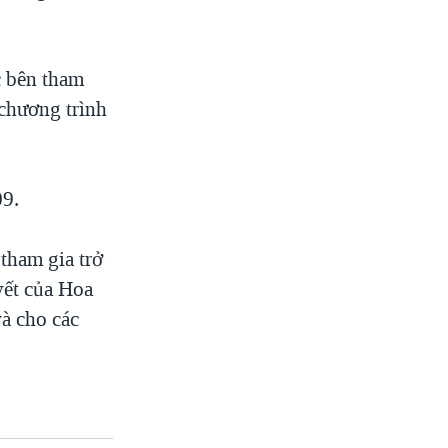
c bên tham
 chương trình
09.
tham gia trở
yết của Hoa
à cho các