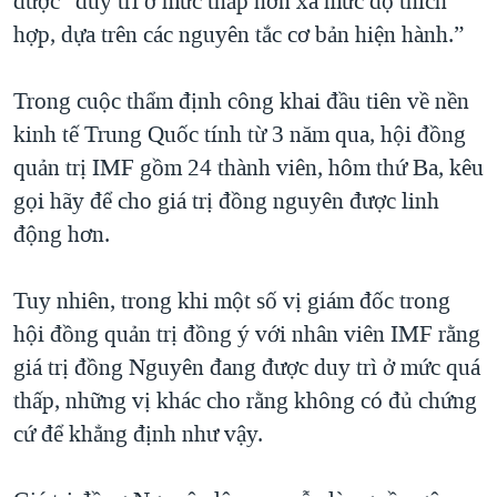
được “duy trì ở mức thấp hơn xa mức độ thích
QUAN HỆ VIỆT MỸ
hợp, dựa trên các nguyên tắc cơ bản hiện hành.”
Trong cuộc thẩm định công khai đầu tiên về nền
kinh tế Trung Quốc tính từ 3 năm qua, hội đồng
quản trị IMF gồm 24 thành viên, hôm thứ Ba, kêu
gọi hãy để cho giá trị đồng nguyên được linh
động hơn.
Tuy nhiên, trong khi một số vị giám đốc trong
hội đồng quản trị đồng ý với nhân viên IMF rằng
giá trị đồng Nguyên đang được duy trì ở mức quá
thấp, những vị khác cho rằng không có đủ chứng
cứ để khẳng định như vậy.