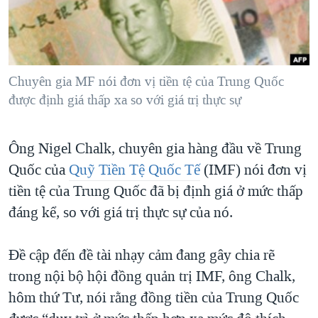
TẠI
VIDEO
"Tìm"
NGƯỜI VIỆT HẢI NGOẠI
HÀNH TRÌNH BẦU CỬ 2024
NGHE
ĐỜI SỐNG
MỘT NĂM CHIẾN TRANH TẠI DẢI GAZA
KINH TẾ
MẠNG XÃ HỘI
Chuyên gia MF nói đơn vị tiền tệ của Trung Quốc
GIẢI MÃ VÀNH ĐAI & CON ĐƯỜNG
KHOA HỌC
được định giá thấp xa so với giá trị thực sự
NGÀY TỊ NẠN THẾ GIỚI
SỨC KHOẺ
TRỊNH VĨNH BÌNH - NGƯỜI HẠ 'BÊN THẮNG CUỘC'
Ngôn ngữ khác
VĂN HOÁ
Ông Nigel Chalk, chuyên gia hàng đầu về Trung
GROUND ZERO – XƯA VÀ NAY
Quốc của
Quỹ Tiền Tệ Quốc Tế
(IMF) nói đơn vị
THỂ THAO
CHI PHÍ CHIẾN TRANH AFGHANISTAN
tiền tệ của Trung Quốc đã bị định giá ở mức thấp
GIÁO DỤC
CÁC GIÁ TRỊ CỘNG HÒA Ở VIỆT NAM
đáng kể, so với giá trị thực sự của nó.
THƯỢNG ĐỈNH TRUMP-KIM TẠI VIỆT NAM
Đề cập đến đề tài nhạy cảm đang gây chia rẽ
TRỊNH VĨNH BÌNH VS. CHÍNH PHỦ VIỆT NAM
trong nội bộ hội đồng quản trị IMF, ông Chalk,
NGƯ DÂN VIỆT VÀ LÀN SÓNG TRỘM HẢI SÂM
hôm thứ Tư, nói rằng đồng tiền của Trung Quốc
BÊN KIA QUỐC LỘ: TIẾNG VỌNG TỪ NÔNG THÔN MỸ