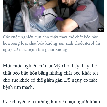
TẠI
VIDEO
"Tìm"
NGƯỜI VIỆT HẢI NGOẠI
HÀNH TRÌNH BẦU CỬ 2024
NGHE
ĐỜI SỐNG
MỘT NĂM CHIẾN TRANH TẠI DẢI GAZA
KINH TẾ
MẠNG XÃ HỘI
GIẢI MÃ VÀNH ĐAI & CON ĐƯỜNG
KHOA HỌC
NGÀY TỊ NẠN THẾ GIỚI
Các cuộc nghiên cứu cho thấy thay thế chất béo bão
SỨC KHOẺ
hòa bằng loại chất béo không sản sinh cholesterol thì
TRỊNH VĨNH BÌNH - NGƯỜI HẠ 'BÊN THẮNG CUỘC'
Ngôn ngữ khác
VĂN HOÁ
nguy cơ mắc bệnh tim giảm xuống.
GROUND ZERO – XƯA VÀ NAY
THỂ THAO
CHI PHÍ CHIẾN TRANH AFGHANISTAN
Một cuộc nghiên cứu tại Mỹ cho thấy thay thế
GIÁO DỤC
CÁC GIÁ TRỊ CỘNG HÒA Ở VIỆT NAM
chất béo bão hòa bằng những chất béo khác tốt
THƯỢNG ĐỈNH TRUMP-KIM TẠI VIỆT NAM
cho sức khỏe có thể giảm gần 1/5 nguy cơ mắc
bệnh tim mạch.
TRỊNH VĨNH BÌNH VS. CHÍNH PHỦ VIỆT NAM
NGƯ DÂN VIỆT VÀ LÀN SÓNG TRỘM HẢI SÂM
Các chuyên gia thường khuyên mọi người tránh
BÊN KIA QUỐC LỘ: TIẾNG VỌNG TỪ NÔNG THÔN MỸ