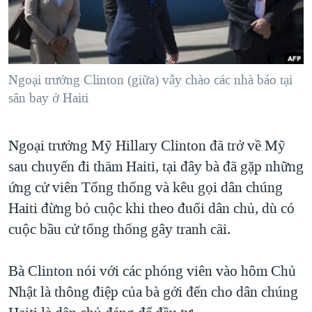
TẠI
VIDEO
"Tìm"
NGƯỜI VIỆT HẢI NGOẠI
HÀNH TRÌNH BẦU CỬ 2024
NGHE
ĐỜI SỐNG
MỘT NĂM CHIẾN TRANH TẠI DẢI GAZA
KINH TẾ
MẠNG XÃ HỘI
Ngoại trưởng Clinton (giữa) vẫy chào các nhà báo tại
GIẢI MÃ VÀNH ĐAI & CON ĐƯỜNG
KHOA HỌC
sân bay ở Haiti
NGÀY TỊ NẠN THẾ GIỚI
SỨC KHOẺ
TRỊNH VĨNH BÌNH - NGƯỜI HẠ 'BÊN THẮNG CUỘC'
Ngôn ngữ khác
VĂN HOÁ
Ngoại trưởng Mỹ Hillary Clinton đã trở về Mỹ
GROUND ZERO – XƯA VÀ NAY
sau chuyến đi thăm Haiti, tại đây bà đã gặp những
THỂ THAO
CHI PHÍ CHIẾN TRANH AFGHANISTAN
ứng cử viên Tổng thống và kêu gọi dân chúng
GIÁO DỤC
CÁC GIÁ TRỊ CỘNG HÒA Ở VIỆT NAM
Haiti đừng bỏ cuộc khi theo đuổi dân chủ, dù có
cuộc bầu cử tổng thống gây tranh cãi.
THƯỢNG ĐỈNH TRUMP-KIM TẠI VIỆT NAM
TRỊNH VĨNH BÌNH VS. CHÍNH PHỦ VIỆT NAM
Bà Clinton nói với các phóng viên vào hôm Chủ
NGƯ DÂN VIỆT VÀ LÀN SÓNG TRỘM HẢI SÂM
Nhật là thông điệp của bà gởi đến cho dân chúng
BÊN KIA QUỐC LỘ: TIẾNG VỌNG TỪ NÔNG THÔN MỸ