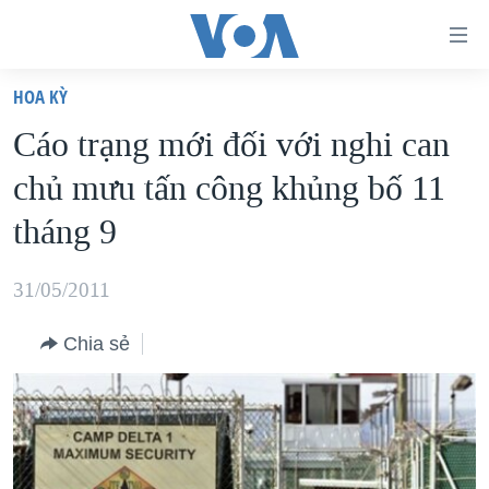
Đường
dẫn
HOA KỲ
truy
TRANG CHỦ
Cáo trạng mới đối với nghi can
cập
VIỆT NAM
chủ mưu tấn công khủng bố 11
Tới
HOA KỲ
nội
tháng 9
BIỂN ĐÔNG
dung
THẾ GIỚI
chính
31/05/2011
BLOG
Tới
Chia sẻ
điều
DIỄN ĐÀN
hướng
MỤC
chính
CHUYÊN ĐỀ
TỰ DO BÁO CHÍ
Đi
HỌC TIẾNG ANH
VẠCH TRẦN TIN GIẢ
CHIẾN TRANH THƯƠNG MẠI CỦA MỸ: QUÁ KHỨ VÀ HIỆN
tới