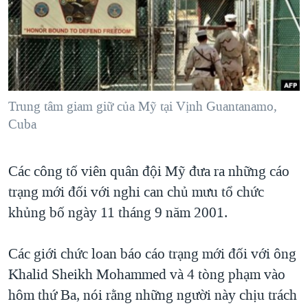
TẠI
VIDEO
"Tìm"
NGƯỜI VIỆT HẢI NGOẠI
HÀNH TRÌNH BẦU CỬ 2024
NGHE
ĐỜI SỐNG
MỘT NĂM CHIẾN TRANH TẠI DẢI GAZA
KINH TẾ
MẠNG XÃ HỘI
GIẢI MÃ VÀNH ĐAI & CON ĐƯỜNG
KHOA HỌC
NGÀY TỊ NẠN THẾ GIỚI
Trung tâm giam giữ của Mỹ tại Vịnh Guantanamo,
SỨC KHOẺ
Cuba
TRỊNH VĨNH BÌNH - NGƯỜI HẠ 'BÊN THẮNG CUỘC'
Ngôn ngữ khác
VĂN HOÁ
GROUND ZERO – XƯA VÀ NAY
THỂ THAO
Các công tố viên quân đội Mỹ đưa ra những cáo
CHI PHÍ CHIẾN TRANH AFGHANISTAN
GIÁO DỤC
trạng mới đối với nghi can chủ mưu tổ chức
CÁC GIÁ TRỊ CỘNG HÒA Ở VIỆT NAM
khủng bố ngày 11 tháng 9 năm 2001.
THƯỢNG ĐỈNH TRUMP-KIM TẠI VIỆT NAM
Các giới chức loan báo cáo trạng mới đối với ông
TRỊNH VĨNH BÌNH VS. CHÍNH PHỦ VIỆT NAM
Khalid Sheikh Mohammed và 4 tòng phạm vào
NGƯ DÂN VIỆT VÀ LÀN SÓNG TRỘM HẢI SÂM
hôm thứ Ba, nói rằng những người này chịu trách
BÊN KIA QUỐC LỘ: TIẾNG VỌNG TỪ NÔNG THÔN MỸ