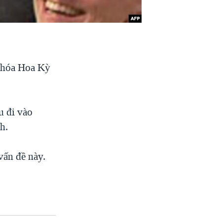
n hóa Hoa Kỳ
u đi vào
h.
vấn đề này.