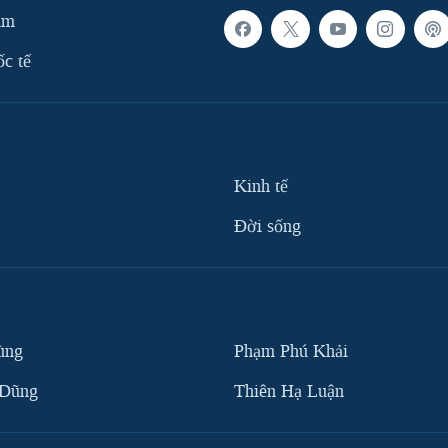
am
ốc tế
Kinh tế
Ðời sống
ùng
Phạm Phú Khải
 Dũng
Thiên Hạ Luận