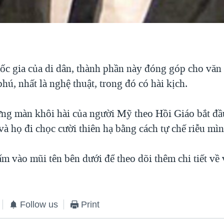
ốc gia của di dân, thành phần này đóng góp cho vă
ú, nhất là nghệ thuật, trong đó có hài kịch.
ng màn khôi hài của người Mỹ theo Hồi Giáo bắt đầ
à họ đi chọc cười thiên hạ bằng cách tự chế riễu mìn
m vào mũi tên bên dưới để theo dõi thêm chi tiết về 
Follow us
Print