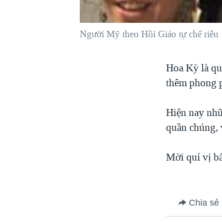
VIỆT NAM
NGƯ DÂN VIỆT VÀ LÀN SÓNG
Người Mỹ theo Hồi Giáo tự chế riễu
TRỘM HẢI SÂM
BÊN KIA QUỐC LỘ: TIẾNG VỌNG
Hoa Kỳ là qu
TỪ NÔNG THÔN MỸ
thêm phong ph
QUAN HỆ VIỆT MỸ
Hiện nay nhữ
quần chúng, v
Mời quí vị bấ
Chia sẻ