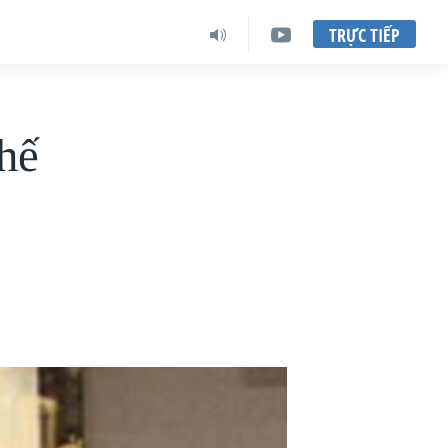
TRỰC TIẾP
hế