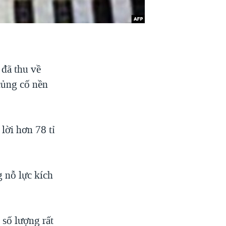
đã thu về
 củng cố nền
lời hơn 78 tỉ
 nỗ lực kích
số lượng rất