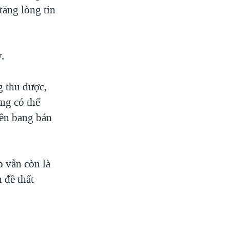
tăng lòng tin
.
g thu được,
ờng có thể
iên bang bán
p vẫn còn là
 đề thất