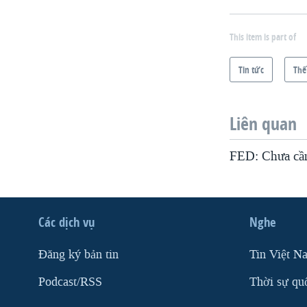
This item is part of
Tin tức
Thế
Liên quan
FED: Chưa cần
Các dịch vụ
Nghe
Ðăng ký bản tin
Tin Việt N
Podcast/RSS
Thời sự qu