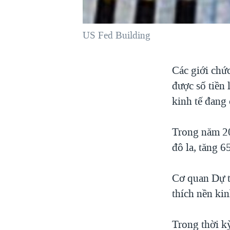
VIỆT NAM
NGƯ DÂN VIỆT VÀ LÀN SÓNG
US Fed Building
TRỘM HẢI SÂM
BÊN KIA QUỐC LỘ: TIẾNG VỌNG
Các giới chứ
TỪ NÔNG THÔN MỸ
được số tiền 
QUAN HỆ VIỆT MỸ
kinh tế đang
Trong năm 20
đô la, tăng 6
Cơ quan Dự t
thích nền kin
Trong thời k