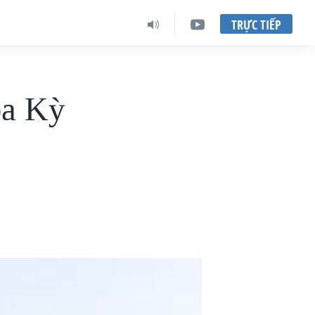
TRỰC TIẾP
oa Kỳ