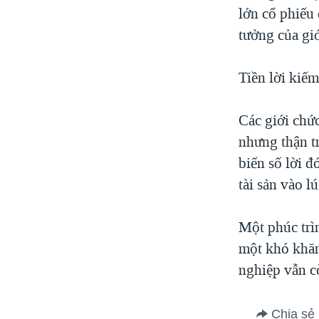
lớn cổ phiếu 
tưởng của giớ
Tiền lời kiếm
Các giới chứ
nhưng thận tr
biến số lời đ
tài sản vào l
Một phúc trìn
một khó khăn 
nghiệp vẫn c
Chia sẻ