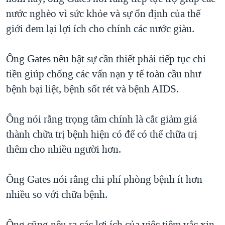
nước nghèo vì sức khỏe và sự ổn định của thế
QUAN HỆ VIỆT MỸ
giới đem lại lợi ích cho chính các nước giàu.
Ông Gates nêu bật sự cần thiết phải tiếp tục chi
tiền giúp chống các vấn nạn y tế toàn cầu như
bệnh bại liệt, bệnh sốt rét và bệnh AIDS.
Ông nói rằng trọng tâm chính là cắt giảm giá
thành chữa trị bệnh hiện có để có thể chữa trị
thêm cho nhiều người hơn.
Ông Gates nói rằng chi phí phòng bệnh ít hơn
nhiều so với chữa bệnh.
Ông cũng nêu ra các lợi ích của việc tiêm vắc xin