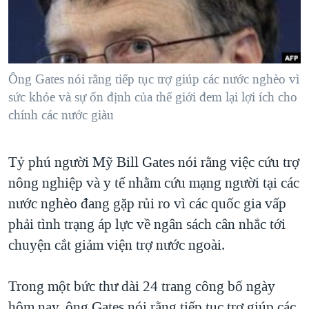
TẠI
VIDEO
"Tìm"
NGƯỜI VIỆT HẢI NGOẠI
HÀNH TRÌNH BẦU CỬ 2024
NGHE
ĐỜI SỐNG
MỘT NĂM CHIẾN TRANH TẠI DẢI GAZA
KINH TẾ
MẠNG XÃ HỘI
Ông Gates nói rằng tiếp tục trợ giúp các nước nghèo vì
GIẢI MÃ VÀNH ĐAI & CON ĐƯỜNG
KHOA HỌC
sức khỏe và sự ổn định của thế giới đem lại lợi ích cho
NGÀY TỊ NẠN THẾ GIỚI
chính các nước giàu
SỨC KHOẺ
TRỊNH VĨNH BÌNH - NGƯỜI HẠ 'BÊN THẮNG CUỘC'
Ngôn ngữ khác
VĂN HOÁ
GROUND ZERO – XƯA VÀ NAY
Tỷ phú người Mỹ Bill Gates nói rằng việc cứu trợ
THỂ THAO
CHI PHÍ CHIẾN TRANH AFGHANISTAN
nông nghiệp và y tế nhằm cứu mạng người tại các
GIÁO DỤC
nước nghèo đang gặp rủi ro vì các quốc gia vấp
CÁC GIÁ TRỊ CỘNG HÒA Ở VIỆT NAM
phải tình trạng áp lực về ngân sách cân nhắc tới
THƯỢNG ĐỈNH TRUMP-KIM TẠI VIỆT NAM
chuyện cắt giảm viện trợ nước ngoài.
TRỊNH VĨNH BÌNH VS. CHÍNH PHỦ VIỆT NAM
NGƯ DÂN VIỆT VÀ LÀN SÓNG TRỘM HẢI SÂM
Trong một bức thư dài 24 trang công bố ngày
BÊN KIA QUỐC LỘ: TIẾNG VỌNG TỪ NÔNG THÔN MỸ
hôm nay, ông Gates nói rằng tiếp tục trợ giúp các