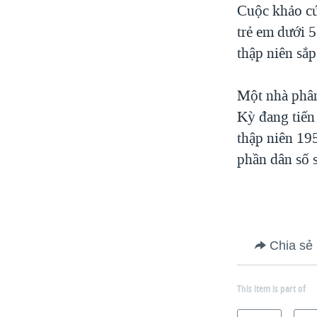
Cuộc khảo cứ
trẻ em dưới 5
thập niên sắp 
Một nhà phân 
Kỳ đang tiến 
thập niên 195
phần dân số s
Chia sẻ
This item is part of