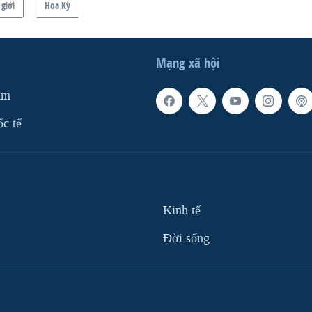
 giới
Hoa Kỳ
Mạng xã hội
am
ốc tế
Kinh tế
Ðời sống