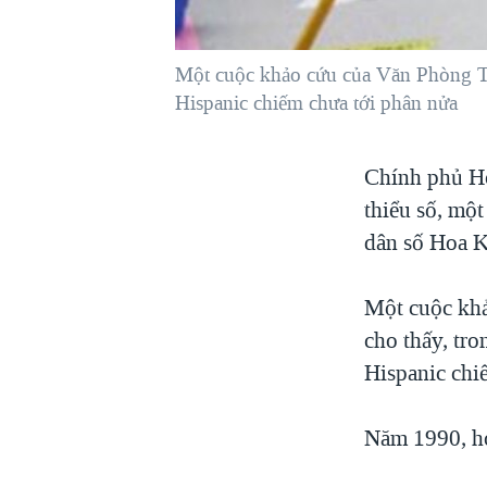
VIỆT NAM
NGƯ DÂN VIỆT VÀ LÀN SÓNG
Một cuộc khảo cứu của Văn Phòng Thố
TRỘM HẢI SÂM
Hispanic chiếm chưa tới phân nửa
BÊN KIA QUỐC LỘ: TIẾNG VỌNG
TỪ NÔNG THÔN MỸ
Chính phủ Hoa
QUAN HỆ VIỆT MỸ
thiểu số, một
dân số Hoa K
Một cuộc kh
cho thấy, tro
Hispanic chi
Năm 1990, hơ