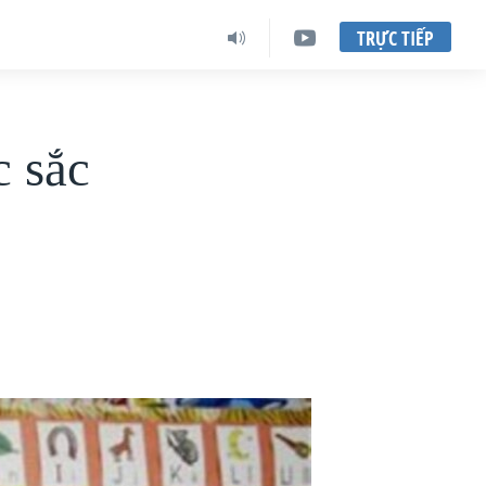
TRỰC TIẾP
c sắc