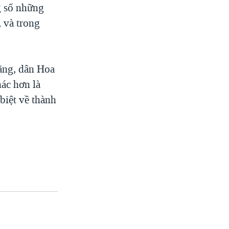
g số những
, và trong
rằng, dân Hoa
hác hơn là
 biệt về thành