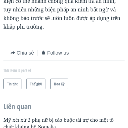
kiện có thể nhanh chóng qua kiểm tra an ninh,
tuy nhiên những biện pháp an ninh bất ngờ và
không báo trước sẽ luôn luôn được áp dụng trên
khắp phi trường.
Chia sẻ
Follow us
This item is part of
Tin tức
Thế giới
Hoa Kỳ
Liên quan
Mỹ xét xử 2 phụ nữ bị cáo buộc tài trợ cho một tổ
chức khủng bố Somalia