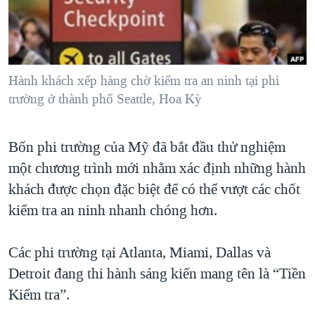
TẠI
VIDEO
"Tìm"
NGƯỜI VIỆT HẢI NGOẠI
HÀNH TRÌNH BẦU CỬ 2024
NGHE
ĐỜI SỐNG
MỘT NĂM CHIẾN TRANH TẠI DẢI GAZA
KINH TẾ
MẠNG XÃ HỘI
Hành khách xếp hàng chờ kiểm tra an ninh tại phi
GIẢI MÃ VÀNH ĐAI & CON ĐƯỜNG
KHOA HỌC
trường ở thành phố Seattle, Hoa Kỳ
NGÀY TỊ NẠN THẾ GIỚI
SỨC KHOẺ
TRỊNH VĨNH BÌNH - NGƯỜI HẠ 'BÊN THẮNG CUỘC'
Ngôn ngữ khác
VĂN HOÁ
Bốn phi trường của Mỹ đã bắt đầu thử nghiệm
GROUND ZERO – XƯA VÀ NAY
một chương trình mới nhằm xác định những hành
THỂ THAO
CHI PHÍ CHIẾN TRANH AFGHANISTAN
khách được chọn đặc biệt để có thể vượt các chốt
GIÁO DỤC
CÁC GIÁ TRỊ CỘNG HÒA Ở VIỆT NAM
kiểm tra an ninh nhanh chóng hơn.
THƯỢNG ĐỈNH TRUMP-KIM TẠI VIỆT NAM
Các phi trường tại Atlanta, Miami, Dallas và
TRỊNH VĨNH BÌNH VS. CHÍNH PHỦ VIỆT NAM
Detroit đang thi hành sáng kiến mang tên là “Tiền
NGƯ DÂN VIỆT VÀ LÀN SÓNG TRỘM HẢI SÂM
Kiểm tra”.
BÊN KIA QUỐC LỘ: TIẾNG VỌNG TỪ NÔNG THÔN MỸ