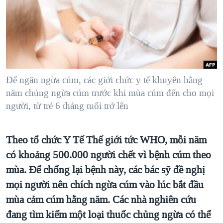
TẠI
VIDEO
"Tìm"
NGƯỜI VIỆT HẢI NGOẠI
HÀNH TRÌNH BẦU CỬ 2024
NGHE
ĐỜI SỐNG
MỘT NĂM CHIẾN TRANH TẠI DẢI GAZA
KINH TẾ
MẠNG XÃ HỘI
GIẢI MÃ VÀNH ĐAI & CON ĐƯỜNG
KHOA HỌC
NGÀY TỊ NẠN THẾ GIỚI
Để ngăn ngừa cúm, các giới chức y tế khuyên hằng
SỨC KHOẺ
năm chủng ngừa cúm trước khi mùa cúm đến cho mọi
TRỊNH VĨNH BÌNH - NGƯỜI HẠ 'BÊN THẮNG CUỘC'
Ngôn ngữ khác
VĂN HOÁ
người, từ trẻ 6 tháng tuổi trở lên
GROUND ZERO – XƯA VÀ NAY
THỂ THAO
CHI PHÍ CHIẾN TRANH AFGHANISTAN
GIÁO DỤC
Theo tổ chức Y Tế Thế giới tức WHO, mỗi năm
CÁC GIÁ TRỊ CỘNG HÒA Ở VIỆT NAM
có khoảng 500.000 người chết vì bệnh cúm theo
THƯỢNG ĐỈNH TRUMP-KIM TẠI VIỆT NAM
mùa. Để chống lại bệnh này, các bác sỹ đề nghị
TRỊNH VĨNH BÌNH VS. CHÍNH PHỦ VIỆT NAM
mọi người nên chích ngừa cúm vào lúc bắt đầu
mùa cảm cúm hằng năm. Các nhà nghiên cứu
NGƯ DÂN VIỆT VÀ LÀN SÓNG TRỘM HẢI SÂM
đang tìm kiếm một loại thuốc chủng ngừa có thể
BÊN KIA QUỐC LỘ: TIẾNG VỌNG TỪ NÔNG THÔN MỸ