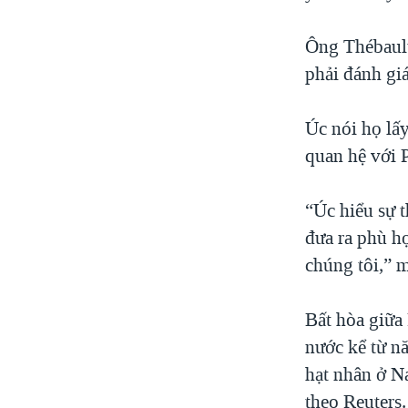
Ông Thébault
phải đánh gi
Úc nói họ lấy
quan hệ với P
“Úc hiểu sự 
đưa ra phù hợ
chúng tôi,” 
Bất hòa giữa
nước kể từ n
hạt nhân ở N
theo Reuters.