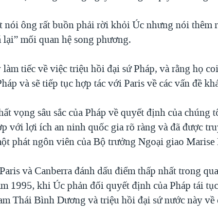
 nói ông rất buồn phải rời khỏi Úc nhưng nói thêm 
á lại” mối quan hệ song phương.
 làm tiếc về việc triệu hồi đại sứ Pháp, và rằng họ co
háp và sẽ tiếp tục hợp tác với Paris về các vấn đề kh
thất vọng sâu sắc của Pháp về quyết định của chúng t
p với lợi ích an ninh quốc gia rõ ràng và đã được tr
một phát ngôn viên của Bộ trưởng Ngoại giao Marise 
 Paris và Canberra đánh dấu điểm thấp nhất trong qua
ăm 1995, khi Úc phản đối quyết định của Pháp tái tụ
am Thái Bình Dương và triệu hồi đại sứ nước này về 