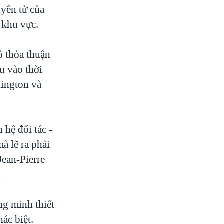
yên tử của
 khu vực.
 thỏa thuận
ều vào thời
hington và
 hệ đối tác -
à lẽ ra phải
Jean-Pierre
.
ng minh thiết
ác biệt.