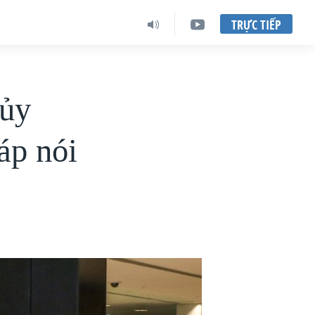
TRỰC TIẾP
hủy
áp nói