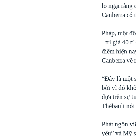
lo ngại rằng
Canberra có 
Pháp, một đồ
- trị giá 40 
điểm hiện nay
Canberra về 
“Đây là một s
bởi vì đó khô
dựa trên sự t
Thébault nói 
Phát ngôn vi
yếu” và Mỹ s