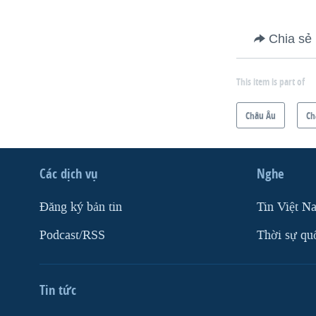
Chia sẻ
This item is part of
Châu Âu
Ch
Các dịch vụ
Nghe
Ðăng ký bản tin
Tin Việt N
Podcast/RSS
Thời sự qu
Tin tức