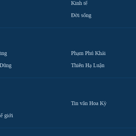
Kinh tế
Ðời sống
ùng
Phạm Phú Khải
 Dũng
Thiên Hạ Luận
Tin vắn Hoa Kỳ
ế giới