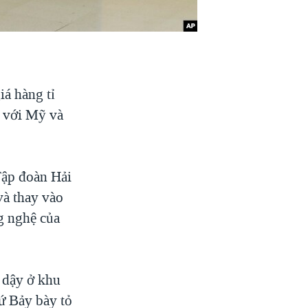
iá hàng tỉ
ế với Mỹ và
Tập đoàn Hải
và thay vào
g nghệ của
 dậy ở khu
ứ Bảy bày tỏ