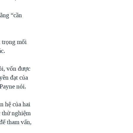
rằng “cần
i trọng mối
ác.
ôi, vốn được
uyền đạt của
Payne nói.
n hệ của hai
c thử nghiệm
để tham vấn,