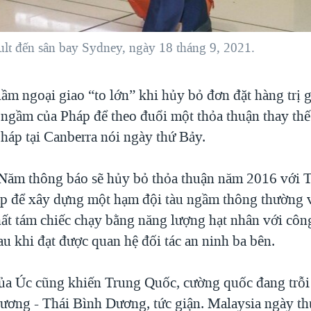
ult đến sân bay Sydney, ngày 18 tháng 9, 2021.
ầm ngoại giao “to lớn” khi hủy bỏ đơn đặt hàng trị g
 ngầm của Pháp để theo đuổi một thỏa thuận thay th
Pháp tại Canberra nói ngày thứ Bảy.
Năm thông báo sẽ hủy bỏ thỏa thuận năm 2016 với 
p để xây dựng một hạm đội tàu ngầm thông thường 
hất tám chiếc chạy bằng năng lượng hạt nhân với côn
u khi đạt được quan hệ đối tác an ninh ba bên.
ủa Úc cũng khiến Trung Quốc, cường quốc đang trỗi
ơng - Thái Bình Dương, tức giận. Malaysia ngày th