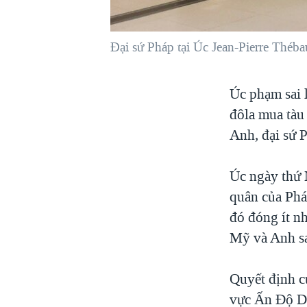
VIỆT NAM
NGƯ DÂN VIỆT VÀ LÀN SÓNG
Đại sứ Pháp tại Úc Jean-Pierre Théba
TRỘM HẢI SÂM
BÊN KIA QUỐC LỘ: TIẾNG VỌNG
Úc phạm sai l
TỪ NÔNG THÔN MỸ
đôla mua tàu
QUAN HỆ VIỆT MỸ
Anh, đại sứ 
Úc ngày thứ 
quân của Phá
đó đóng ít n
Mỹ và Anh sa
Quyết định c
vực Ấn Độ Dư