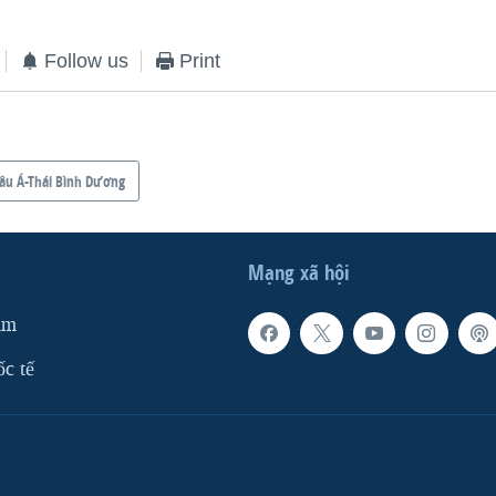
Follow us
Print
âu Á-Thái Bình Dương
Mạng xã hội
am
ốc tế