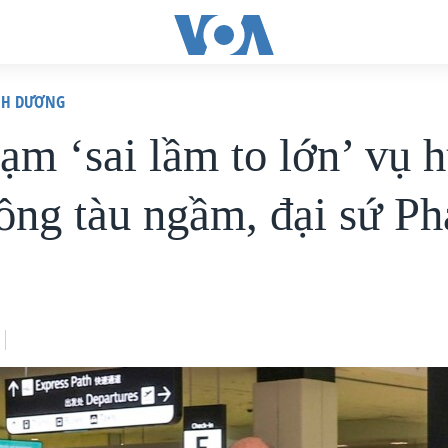
ÌNH DƯƠNG
ạm ‘sai lầm to lớn’ vụ 
ồng tàu ngầm, đại sứ Ph