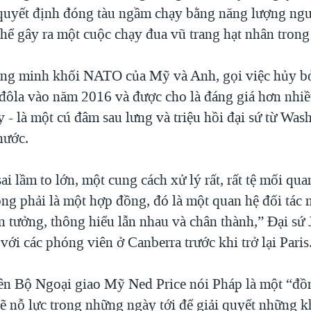
 quyết định đóng tàu ngầm chạy bằng năng lượng ngu
thể gây ra một cuộc chạy đua vũ trang hạt nhân trong
ng minh khối NATO của Mỹ và Anh, gọi việc hủy bỏ
tỉ đôla vào năm 2016 và được cho là đáng giá hơn nhi
 - là một cú đâm sau lưng và triệu hồi đại sứ từ Was
nước.
ai lầm to lớn, một cung cách xử lý rất, rất tệ mối quan
ng phải là một hợp đồng, đó là một quan hệ đối tác m
in tưởng, thông hiểu lẫn nhau và chân thành,” Đại sứ 
với các phóng viên ở Canberra trước khi trở lại Paris
ên Bộ Ngoại giao Mỹ Ned Price nói Pháp là một “đồ
ẽ nỗ lực trong những ngày tới để giải quyết những kh