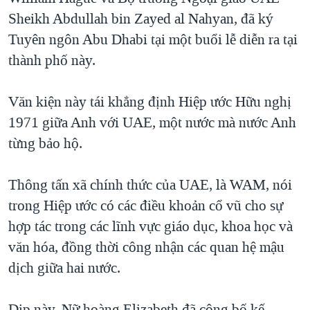
Sheikh Abdullah bin Zayed al Nahyan, đã ký
QUAN HỆ VIỆT MỸ
Tuyên ngôn Abu Dhabi tại một buổi lễ diễn ra tại
thành phố này.
Văn kiện này tái khẳng định Hiệp ước Hữu nghị
1971 giữa Anh với UAE, một nước mà nước Anh
từng bảo hộ.
Thông tấn xã chính thức của UAE, là WAM, nói
trong Hiệp ước có các điều khoản cổ vũ cho sự
hợp tác trong các lĩnh vực giáo dục, khoa học và
văn hóa, đồng thời công nhận các quan hệ mậu
dịch giữa hai nước.
Dịp này, Nữ hoàng Elizabeth đã công bố kế