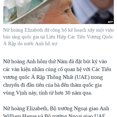
TẠI
VIDEO
"Tìm"
NGƯỜI VIỆT HẢI NGOẠI
HÀNH TRÌNH BẦU CỬ 2024
NGHE
ĐỜI SỐNG
MỘT NĂM CHIẾN TRANH TẠI DẢI GAZA
KINH TẾ
MẠNG XÃ HỘI
Nữ hoàng Elizabeth đã công bố kế hoạch xây một viện
GIẢI MÃ VÀNH ĐAI & CON ĐƯỜNG
KHOA HỌC
bảo tàng quốc gia tại Liên Hiệp Các Tiểu Vương Quốc
NGÀY TỊ NẠN THẾ GIỚI
Ả Rập do nước Anh hỗ trợ
SỨC KHOẺ
TRỊNH VĨNH BÌNH - NGƯỜI HẠ 'BÊN THẮNG CUỘC'
Ngôn ngữ khác
VĂN HOÁ
GROUND ZERO – XƯA VÀ NAY
Nữ hoàng Anh hôm thứ Năm đã đặt bút ký vào
THỂ THAO
CHI PHÍ CHIẾN TRANH AFGHANISTAN
các văn kiện nhằm củng cố quan hệ với Các Tiểu
GIÁO DỤC
vương quốc Ả Rập Thống Nhất (UAE) trong
CÁC GIÁ TRỊ CỘNG HÒA Ở VIỆT NAM
chuyến đi đầu tiên của bà đến thăm quốc gia
THƯỢNG ĐỈNH TRUMP-KIM TẠI VIỆT NAM
vùng Vịnh này, tính từ hơn 30 năm qua.
TRỊNH VĨNH BÌNH VS. CHÍNH PHỦ VIỆT NAM
NGƯ DÂN VIỆT VÀ LÀN SÓNG TRỘM HẢI SÂM
Nữ hoàng Elizabeth, Bộ trưởng Ngoại giao Anh
BÊN KIA QUỐC LỘ: TIẾNG VỌNG TỪ NÔNG THÔN MỸ
William Hague và Bộ trưởng Ngoại giao UAE