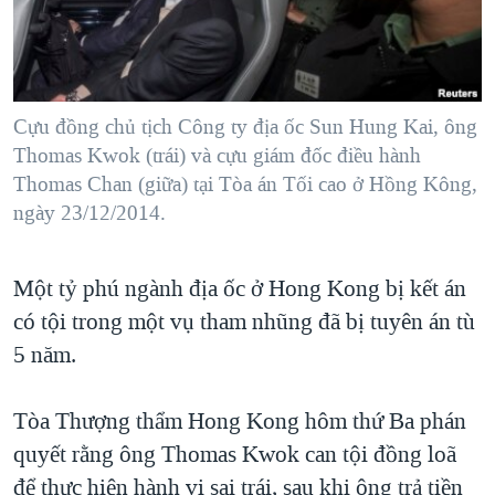
TẠI
VIDEO
"Tìm"
NGƯỜI VIỆT HẢI NGOẠI
HÀNH TRÌNH BẦU CỬ 2024
NGHE
ĐỜI SỐNG
MỘT NĂM CHIẾN TRANH TẠI DẢI GAZA
KINH TẾ
MẠNG XÃ HỘI
Cựu đồng chủ tịch Công ty địa ốc Sun Hung Kai, ông
GIẢI MÃ VÀNH ĐAI & CON ĐƯỜNG
KHOA HỌC
Thomas Kwok (trái) và cựu giám đốc điều hành
NGÀY TỊ NẠN THẾ GIỚI
Thomas Chan (giữa) tại Tòa án Tối cao ở Hồng Kông,
SỨC KHOẺ
TRỊNH VĨNH BÌNH - NGƯỜI HẠ 'BÊN THẮNG CUỘC'
ngày 23/12/2014.
Ngôn ngữ khác
VĂN HOÁ
GROUND ZERO – XƯA VÀ NAY
THỂ THAO
Một tỷ phú ngành địa ốc ở Hong Kong bị kết án
CHI PHÍ CHIẾN TRANH AFGHANISTAN
GIÁO DỤC
có tội trong một vụ tham nhũng đã bị tuyên án tù
CÁC GIÁ TRỊ CỘNG HÒA Ở VIỆT NAM
5 năm.
THƯỢNG ĐỈNH TRUMP-KIM TẠI VIỆT NAM
TRỊNH VĨNH BÌNH VS. CHÍNH PHỦ VIỆT NAM
Tòa Thượng thẩm Hong Kong hôm thứ Ba phán
NGƯ DÂN VIỆT VÀ LÀN SÓNG TRỘM HẢI SÂM
quyết rằng ông Thomas Kwok can tội đồng loã
để thực hiện hành vi sai trái, sau khi ông trả tiền
BÊN KIA QUỐC LỘ: TIẾNG VỌNG TỪ NÔNG THÔN MỸ