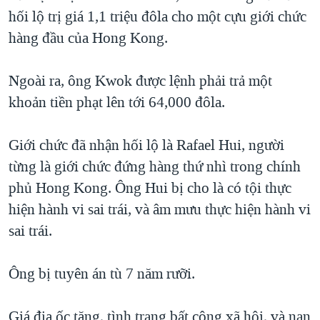
hối lộ trị giá 1,1 triệu đôla cho một cựu giới chức
QUAN HỆ VIỆT MỸ
hàng đầu của Hong Kong.
Ngoài ra, ông Kwok được lệnh phải trả một
khoản tiền phạt lên tới 64,000 đôla.
Giới chức đã nhận hối lộ là Rafael Hui, người
từng là giới chức đứng hàng thứ nhì trong chính
phủ Hong Kong. Ông Hui bị cho là có tội thực
hiện hành vi sai trái, và âm mưu thực hiện hành vi
sai trái.
Ông bị tuyên án tù 7 năm rưỡi.
Giá địa ốc tăng, tình trạng bất công xã hội, và nạn