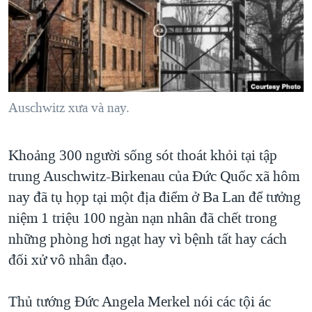
TẠI
VIDEO
"Tìm"
NGƯỜI VIỆT HẢI NGOẠI
HÀNH TRÌNH BẦU CỬ 2024
NGHE
ĐỜI SỐNG
MỘT NĂM CHIẾN TRANH TẠI DẢI GAZA
KINH TẾ
MẠNG XÃ HỘI
GIẢI MÃ VÀNH ĐAI & CON ĐƯỜNG
KHOA HỌC
NGÀY TỊ NẠN THẾ GIỚI
Auschwitz xưa và nay.
SỨC KHOẺ
TRỊNH VĨNH BÌNH - NGƯỜI HẠ 'BÊN THẮNG CUỘC'
Ngôn ngữ khác
VĂN HOÁ
Khoảng 300 người sống sót thoát khỏi tại tập
GROUND ZERO – XƯA VÀ NAY
THỂ THAO
trung Auschwitz-Birkenau của Đức Quốc xã hôm
CHI PHÍ CHIẾN TRANH AFGHANISTAN
GIÁO DỤC
nay đã tụ họp tại một địa điểm ở Ba Lan để tưởng
CÁC GIÁ TRỊ CỘNG HÒA Ở VIỆT NAM
niệm 1 triệu 100 ngàn nạn nhân đã chết trong
THƯỢNG ĐỈNH TRUMP-KIM TẠI VIỆT NAM
những phòng hơi ngạt hay vì bệnh tất hay cách
TRỊNH VĨNH BÌNH VS. CHÍNH PHỦ VIỆT NAM
đối xử vô nhân đạo.
NGƯ DÂN VIỆT VÀ LÀN SÓNG TRỘM HẢI SÂM
Thủ tướng Đức Angela Merkel nói các tội ác
BÊN KIA QUỐC LỘ: TIẾNG VỌNG TỪ NÔNG THÔN MỸ