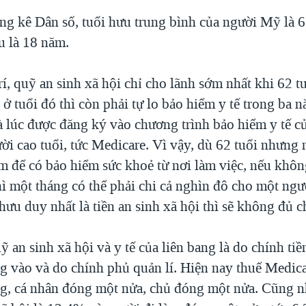
g kê Dân số, tuổi hưu trung bình của người Mỹ là 6
u là 18 năm.
rí, quỹ an sinh xã hội chỉ cho lãnh sớm nhất khi 62 t
ở tuổi đó thì còn phải tự lo bảo hiểm y tế trong ba 
là lúc được đăng ký vào chương trình bảo hiểm y tế c
ời cao tuổi, tức Medicare. Vì vậy, dù 62 tuổi nhưng
àm để có bảo hiểm sức khoẻ từ nơi làm việc, nếu khôn
hì một tháng có thể phải chi cả nghìn đô cho một ngư
hưu duy nhất là tiền an sinh xã hội thì sẽ không đủ ch
 an sinh xã hội và y tế của liên bang là do chính ti
g vào và do chính phủ quản lí. Hiện nay thuế Medic
g, cá nhân đóng một nửa, chủ đóng một nửa. Cũng n