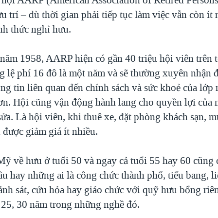
trí – dù thời gian phải tiếp tục làm việc vẫn còn ít
nh thức nghỉ hưu.
 năm 1958, AARP hiện có gần 40 triệu hội viên trên 
g lệ phí 16 đô là một năm và sẽ thường xuyên nhận đ
ng tin liên quan đến chính sách và sức khoẻ của lớp 
ơn. Hội cũng vận động hành lang cho quyền lợi của 
ửa. Là hội viên, khi thuê xe, đặt phòng khách sạn, m
 được giảm giá ít nhiều.
Mỹ về hưu ở tuổi 50 và ngay cả tuổi 55 hay 60 cũng c
ầu hay những ai là công chức thành phố, tiểu bang, li
ảnh sát, cứu hỏa hay giáo chức với quỹ hưu bổng riên
 25, 30 năm trong những nghề đó.