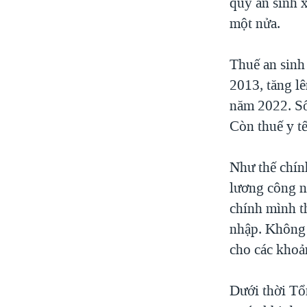
quỹ an sinh 
một nửa.
Thuế an sinh
2013, tăng l
năm 2022. Số
Còn thuế y t
Như thế chín
lương công n
chính mình th
nhập. Không 
cho các khoản
Dưới thời Tổ