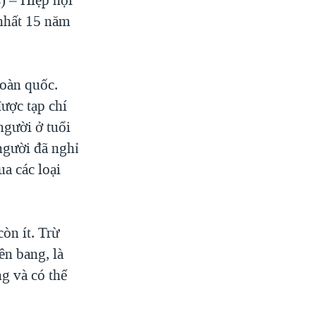
 nhất 15 năm
toàn quốc.
ược tạp chí
người ở tuổi
người đã nghỉ
ua các loại
òn ít. Trừ
ên bang, là
g và có thể