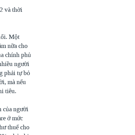
2 và thời
uổi. Một
năm nữa cho
ủa chính phủ
 nhiều người
g phải tự bỏ
ời, mà nếu
i tiêu.
ền của người
are ở mức
hư thuế cho