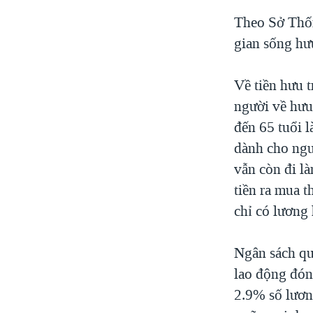
Theo Sở Thốn
gian sống hư
Về tiền hưu t
người về hưu 
đến 65 tuổi 
dành cho ngư
vẫn còn đi l
tiền ra mua t
chỉ có lương 
Ngân sách quỹ
lao động đón
2.9% số lươn