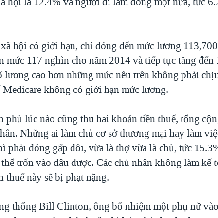
xã hội là 12.4% và người đi làm đóng một nửa, tức 6
 xã hội có giới hạn, chỉ đóng đến mức lương 113,70
ên mức 117 nghìn cho năm 2014 và tiếp tục tăng đến
 lương cao hơn những mức nêu trên không phải chịu
ế Medicare không có giới hạn mức lương.
h phủ lúc nào cũng thu hai khoản tiền thuế, tổng cộn
hân. Những ai làm chủ cơ sở thương mại hay làm việ
ì phải đóng gấp đôi, vừa là thợ vừa là chủ, tức 15.3
thể trốn vào đâu được. Các chủ nhân không làm kế t
 thuế này sẽ bị phạt nặng.
ng thống Bill Clinton, ông bổ nhiệm một phụ nữ vào 