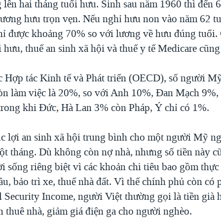
 lên hai tháng tuổi hưu. Sinh sau năm 1960 thì đến 
ương hưu trọn vẹn. Nếu nghỉ hưu non vào năm 62 tuổ
chỉ được khoảng 70% so với lương về hưu đúng tuổi.
i hưu, thuế an sinh xã hội và thuế y tế Medicare cũng
 Hợp tác Kinh tế và Phát triển (OECD), số người Mỹ
òn làm việc là 20%, so với Anh 10%, Đan Mạch 9%,
rong khi Đức, Hà Lan 3% còn Pháp, Ý chỉ có 1%.
c lợi an sinh xã hội trung bình cho một người Mỹ ng
ột tháng. Dù không còn nợ nhà, nhưng số tiền này c
i sống riêng biệt vì các khoản chi tiêu bao gồm thực
u, bảo trì xe, thuế nhà đất. Vì thế chính phủ còn có
Security Income, người Việt thường gọi là tiền già 
n thuê nhà, giảm giá điện ga cho người nghèo.