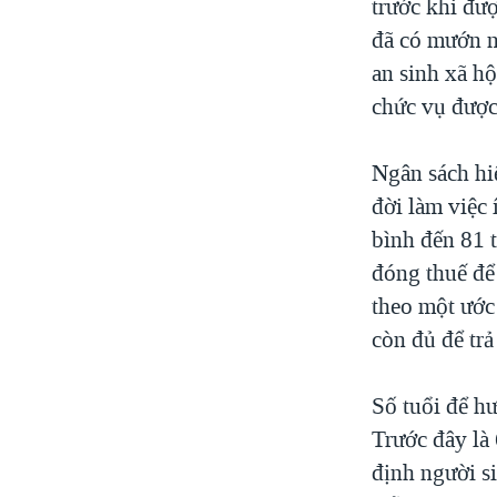
trước khi đư
đã có mướn n
an sinh xã hộ
chức vụ được
Ngân sách hiệ
đời làm việc 
bình đến 81 
đóng thuế để
theo một ước
còn đủ để tr
Số tuổi để hư
Trước đây là 
định người s