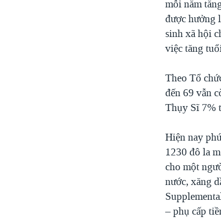
mỗi năm tăng
được hưởng l
sinh xã hội 
việc tăng tuổ
Theo Tổ chức
đến 69 vẫn c
Thụy Sĩ 7% t
Hiện nay phú
1230 đô la m
cho một ngườ
nước, xăng dầ
Supplemental 
– phụ cấp tiề