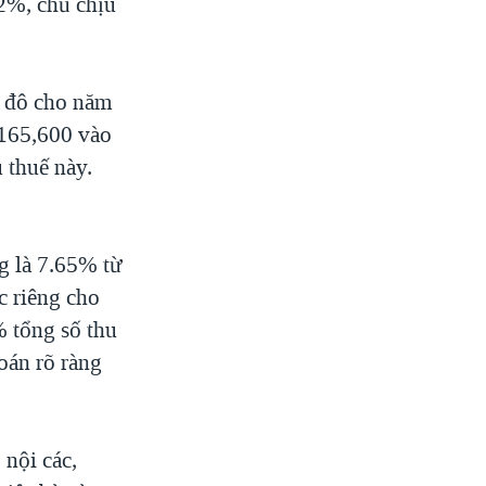
.2%, chủ chịu
0 đô cho năm
 165,600 vào
 thuế này.
g là 7.65% từ
c riêng cho
% tổng số thu
oán rõ ràng
nội các,