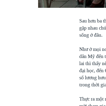
VIỆT NAM
NGƯ DÂN VIỆT VÀ LÀN SÓNG
TRỘM HẢI SÂM
Sau hơn ba t
BÊN KIA QUỐC LỘ: TIẾNG VỌNG
gặp nhau chú
TỪ NÔNG THÔN MỸ
sống ở đâu.
QUAN HỆ VIỆT MỸ
Như ở mọi nơi
dân Mỹ đến t
lai thì thấy 
đại học, đến 
số lương hưu
trong thời gi
Thực ra một 
mời tham gia