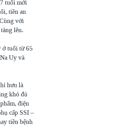
67 tuổi mới
i, tiền an
 Cùng với
 tăng lên.
 ở tuổi từ 65
 Na Uy và
hỉ hưu là
ũng khó đủ
 phẩm, điện
 phụ cấp SSI –
hay tiền bệnh