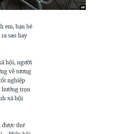
nh em, bạn bè
 ra sao hay
xã hội, người
ớng về tương
 tốt nghiệp
c hưởng trọn
nh xã hội
n được thư
) – Hiệp hội