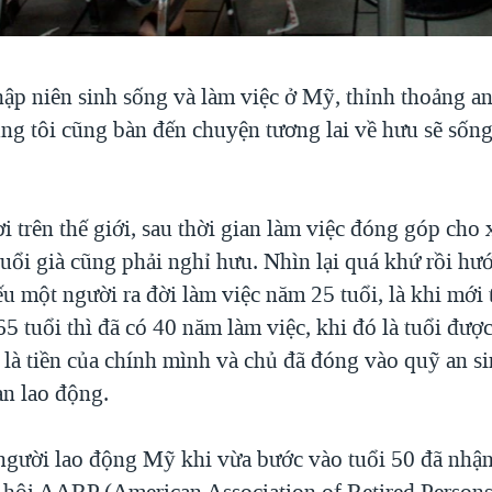
hập niên sinh sống và làm việc ở Mỹ, thỉnh thoảng a
ng tôi cũng bàn đến chuyện tương lai về hưu sẽ sống
 trên thế giới, sau thời gian làm việc đóng góp cho 
uổi già cũng phải nghỉ hưu. Nhìn lại quá khứ rồi hư
nếu một người ra đời làm việc năm 25 tuổi, là khi mới
65 tuổi thì đã có 40 năm làm việc, khi đó là tuổi đượ
 là tiền của chính mình và chủ đã đóng vào quỹ an si
an lao động.
người lao động Mỹ khi vừa bước vào tuổi 50 đã nhậ
 hội AARP (American Association of Retired Persons