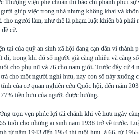
ợc Thượng viện phê chuẩn thì báo chí phanh phui sự 
gười giúp việc trong nhà nhưng không khai và khô
i cho người làm, như thế là phạm luật khiến bà phải r
 đề cử.
n tại của quỹ an sinh xã hội đang cạn dần vì thành p
ít đi, trong khi đó số người già càng nhiều và càng s
tuổi cho phụ nữ và 76 cho nam giới. Trước đây cứ 4 
 trả cho một người nghỉ hưu, nay con số này xuống c
 tính của cơ quan nghiên cứu Quốc hội, đến năm 203
ả 77% tiền hưu của người được hưởng.
ởng trọn vẹn phúc lợi tài chánh khi về hưu ngày càng
65 tuổi cho những ai sinh năm 1938 trở về trước. Lu
inh từ năm 1943 đến 1954 thì tuổi hưu là 66, từ 195