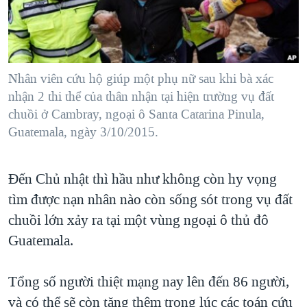
TẠI
VIDEO
"Tìm"
NGƯỜI VIỆT HẢI NGOẠI
HÀNH TRÌNH BẦU CỬ 2024
NGHE
ĐỜI SỐNG
MỘT NĂM CHIẾN TRANH TẠI DẢI GAZA
KINH TẾ
MẠNG XÃ HỘI
Nhân viên cứu hộ giúp một phụ nữ sau khi bà xác
GIẢI MÃ VÀNH ĐAI & CON ĐƯỜNG
KHOA HỌC
nhận 2 thi thể của thân nhận tại hiện trường vụ đất
NGÀY TỊ NẠN THẾ GIỚI
chuồi ở Cambray, ngoại ô Santa Catarina Pinula,
SỨC KHOẺ
TRỊNH VĨNH BÌNH - NGƯỜI HẠ 'BÊN THẮNG CUỘC'
Guatemala, ngày 3/10/2015.
Ngôn ngữ khác
VĂN HOÁ
GROUND ZERO – XƯA VÀ NAY
THỂ THAO
Đến Chủ nhật thì hầu như không còn hy vọng
CHI PHÍ CHIẾN TRANH AFGHANISTAN
GIÁO DỤC
tìm được nạn nhân nào còn sống sót trong vụ đất
CÁC GIÁ TRỊ CỘNG HÒA Ở VIỆT NAM
chuồi lớn xảy ra tại một vùng ngoại ô thủ đô
THƯỢNG ĐỈNH TRUMP-KIM TẠI VIỆT NAM
Guatemala.
TRỊNH VĨNH BÌNH VS. CHÍNH PHỦ VIỆT NAM
NGƯ DÂN VIỆT VÀ LÀN SÓNG TRỘM HẢI SÂM
Tổng số người thiệt mạng nay lên đến 86 người,
và có thể sẽ còn tăng thêm trong lúc các toán cứu
BÊN KIA QUỐC LỘ: TIẾNG VỌNG TỪ NÔNG THÔN MỸ