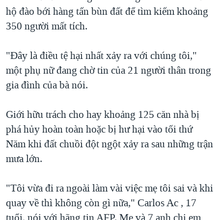
hộ đào bới hàng tấn bùn đất để tìm kiếm khoảng
QUAN HỆ VIỆT MỸ
350 người mất tích.
"Đây là điều tệ hại nhất xảy ra với chúng tôi,"
một phụ nữ đang chờ tin của 21 người thân trong
gia đình của bà nói.
Giới hữu trách cho hay khoảng 125 căn nhà bị
phá hủy hoàn toàn hoặc bị hư hại vào tối thứ
Năm khi đất chuồi đột ngột xảy ra sau những trận
mưa lớn.
"Tôi vừa đi ra ngoài làm vài việc mẹ tôi sai và khi
quay về thì không còn gì nữa," Carlos Ac , 17
tuổi, nói với hãng tin AFP. Mẹ và 7 anh chị em