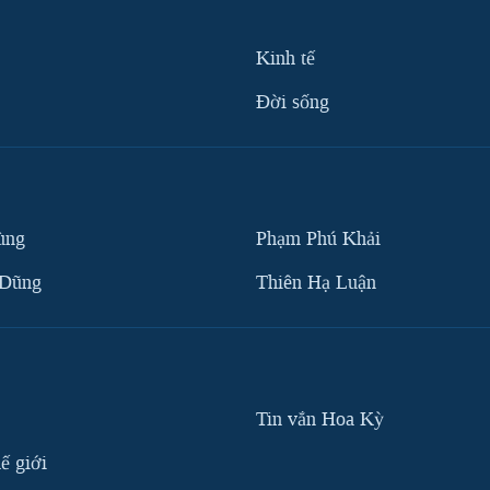
Kinh tế
Ðời sống
ùng
Phạm Phú Khải
 Dũng
Thiên Hạ Luận
Tin vắn Hoa Kỳ
ế giới