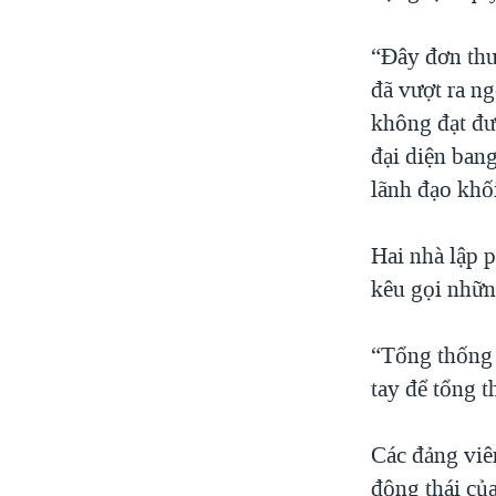
“Đây đơn thu
đã vượt ra ng
không đạt đư
đại diện ban
lãnh đạo khố
Hai nhà lập 
kêu gọi nhữn
“Tổng thống 
tay để tổng 
Các đảng viê
động thái củ