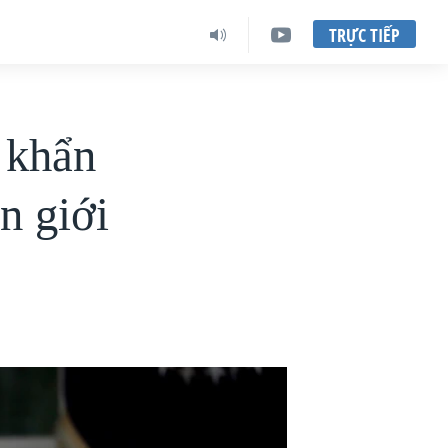
TRỰC TIẾP
 khẩn
n giới