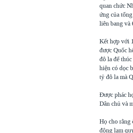
quan chức Nh
ứng của tổng 
liên bang và 
Kết hợp với 1
được Quốc hộ
đô la để thúc
hiện có dọc b
tỷ đô la mà Q
Được phác họ
Dân chủ và m
Họ cho rằng 
động lạm quy