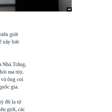
biên giới
ể xây bức
a Nhà Trắng,
hỏi ma túy,
 và ông coi
quốc gia.
ỷ đô la từ
ên giới, các