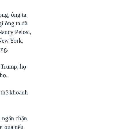
ọng, ông ta
gì ông ta đã
Nancy Pelosi,
New York,
ung.
g Trump, họ
họ.
 thể khoanh
m ngăn chặn
ng qua nếu