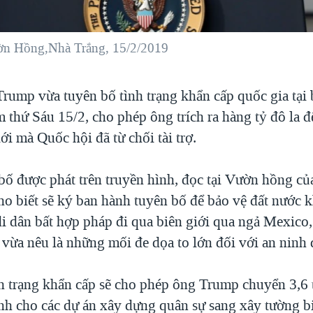
ườn Hồng,Nhà Trắng, 15/2/2019
rump vừa tuyên bố tình trạng khẩn cấp quốc gia tại 
 thứ Sáu 15/2, cho phép ông trích ra hàng tỷ đô la đ
ới mà Quốc hội đã từ chối tài trợ.
bố được phát trên truyền hình, đọc tại Vườn hồng củ
o biết sẽ ký ban hành tuyên bố để bảo vệ đất nước k
di dân bất hợp pháp đi qua biên giới qua ngả Mexico,
 vừa nêu là những mối đe dọa to lớn đối với an ninh 
h trạng khẩn cấp sẽ cho phép ông Trump chuyển 3,6 t
nh cho các dự án xây dựng quân sự sang xây tường bi