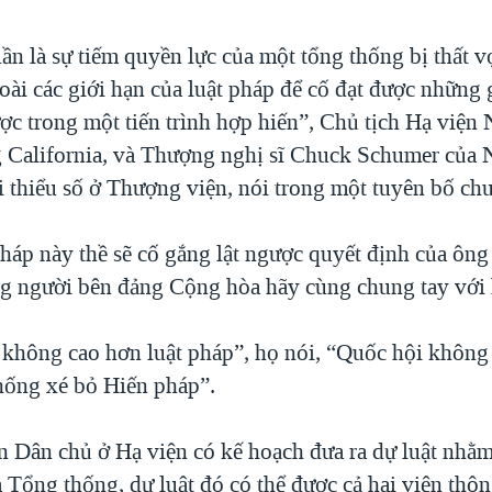
ần là sự tiếm quyền lực của một tổng thống bị thất v
oài các giới hạn của luật pháp để cố đạt được những 
ợc trong một tiến trình hợp hiến”, Chủ tịch Hạ viện 
g California, và Thượng nghị sĩ Chuck Schumer của 
i thiểu số ở Thượng viện, nói trong một tuyên bố ch
pháp này thề sẽ cố gắng lật ngược quyết định của ôn
g người bên đảng Cộng hòa hãy cùng chung tay với 
không cao hơn luật pháp”, họ nói, “Quốc hội không
thống xé bỏ Hiến pháp”.
n Dân chủ ở Hạ viện có kế hoạch đưa ra dự luật nhằ
a Tổng thống, dự luật đó có thể được cả hai viện thô