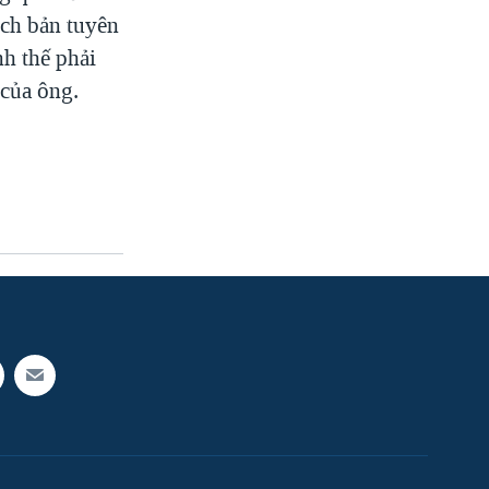
ích bản tuyên
h thế phải
 của ông.