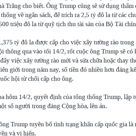
à Trắng cho biết. Ông Trump cũng sẽ sử dụng thẩm
thống về ngân sách, để trích ra 2,5 tỷ đô la từ các c
600 triệu đô la từ quỹ tịch thu tài sản của Bộ Tài chín
,375 tỷ đô la được cấp cho việc xây tường rào trong 
i thông qua vào tối 14/2, rốt cuộc ông Trump sẽ có 
 đẩy việc xây tường rào mới và sửa chữa hoặc thay th
iên giới trong năm nay, số tiền đó nhiều hơn đáng kể
uốc hội từ chối cấp cho ông.
a hôm 14/2, quyết định của tổng thống Trump, lập t
ột số người trong đảng Cộng hòa, lên án.
ông Trump tuyên bố tình trạng khẩn cấp quốc gia là
ền và vi hiến.