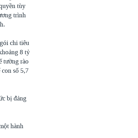
 quyền tùy
hương trình
h.
gói chi tiêu
khoảng 8 tỷ
ế tường rào
 con số 5,7
ức bị đảng
 một hành