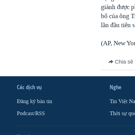
giành được p
bố của ông T
lần đầu tiên
(AP, New Yor
Chia sẻ
Các dịch vụ
Nghe
Ðăng ký bản tin
Tin Việt N
Podcast/RSS
Thời sự qu