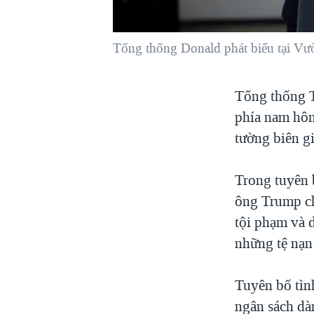
VIỆT NAM
NGƯ DÂN VIỆT VÀ LÀN SÓNG
Tổng thống Donald phát biểu tại V
TRỘM HẢI SÂM
BÊN KIA QUỐC LỘ: TIẾNG VỌNG
Tổng thống T
TỪ NÔNG THÔN MỸ
phía nam hôm
QUAN HỆ VIỆT MỸ
tường biên gi
Trong tuyên 
ông Trump ch
tội phạm và 
những tệ nạn
Tuyên bố tìn
ngân sách dà